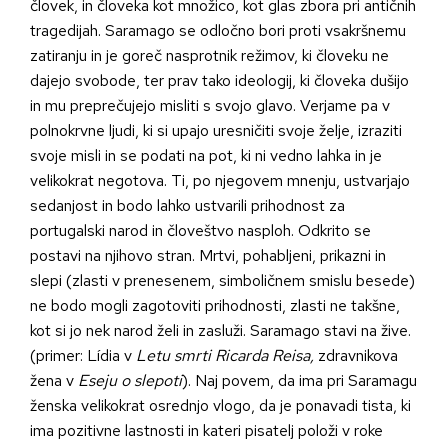
človek, in človeka kot množico, kot glas zbora pri antičnih
tragedijah. Saramago se odločno bori proti vsakršnemu
zatiranju in je goreč nasprotnik režimov, ki človeku ne
dajejo svobode, ter prav tako ideologij, ki človeka dušijo
in mu preprečujejo misliti s svojo glavo. Verjame pa v
polnokrvne ljudi, ki si upajo uresničiti svoje želje, izraziti
svoje misli in se podati na pot, ki ni vedno lahka in je
velikokrat negotova. Ti, po njegovem mnenju, ustvarjajo
sedanjost in bodo lahko ustvarili prihodnost za
portugalski narod in človeštvo nasploh. Odkrito se
postavi na njihovo stran. Mrtvi, pohabljeni, prikazni in
slepi (zlasti v prenesenem, simboličnem smislu besede)
ne bodo mogli zagotoviti prihodnosti, zlasti ne takšne,
kot si jo nek narod želi in zasluži. Saramago stavi na žive.
(primer: Lídia v
Letu smrti Ricarda Reisa,
zdravnikova
žena v
Eseju o slepoti
). Naj povem, da ima pri Saramagu
ženska velikokrat osrednjo vlogo, da je ponavadi tista, ki
ima pozitivne lastnosti in kateri pisatelj položi v roke