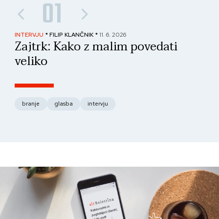
01
INTERVJU
* FILIP KLANČNIK *
11. 6. 2026
PAN
Zajtrk: Kako z malim povedati
No
veliko
fo
branje
glasba
intervju