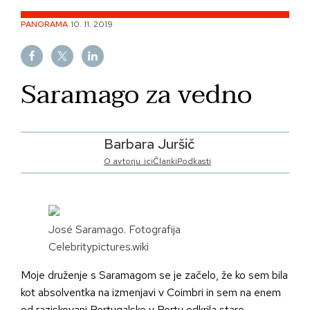
Skip
PANORAMA
10. 11. 2019
to
content
Saramago za vedno
Barbara Juršič
O avtorju_ici
Članki
Podkasti
José Saramago. Fotografija
Celebritypictures.wiki
Moje druženje s Saramagom se je začelo, že ko sem bila
kot absolventka na izmenjavi v Coimbri in sem na enem
od raziskovanj Portugalske v Portu odkrila staro,