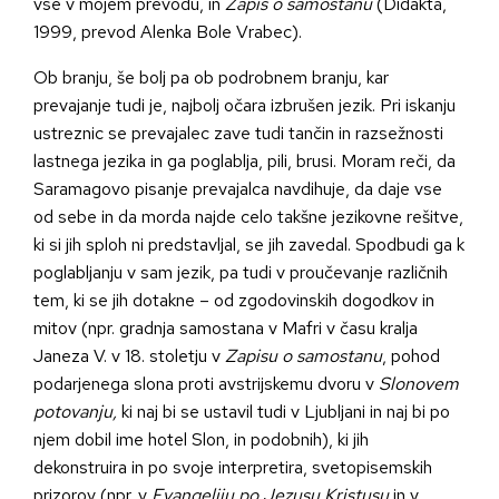
vse v mojem prevodu, in
Zapis o samostanu
(Didakta,
1999, prevod Alenka Bole Vrabec).
Ob branju, še bolj pa ob podrobnem branju, kar
prevajanje tudi je, najbolj očara izbrušen jezik. Pri iskanju
ustreznic se prevajalec zave tudi tančin in razsežnosti
lastnega jezika in ga poglablja, pili, brusi. Moram reči, da
Saramagovo pisanje prevajalca navdihuje, da daje vse
od sebe in da morda najde celo takšne jezikovne rešitve,
ki si jih sploh ni predstavljal, se jih zavedal. Spodbudi ga k
poglabljanju v sam jezik, pa tudi v proučevanje različnih
tem, ki se jih dotakne – od zgodovinskih dogodkov in
mitov (npr. gradnja samostana v Mafri v času kralja
Janeza V. v 18. stoletju v
Zapisu o samostanu
, pohod
podarjenega slona proti avstrijskemu dvoru v
Slonovem
potovanju,
ki naj bi se ustavil tudi v Ljubljani in naj bi po
njem dobil ime hotel Slon, in podobnih), ki jih
dekonstruira in po svoje interpretira, svetopisemskih
prizorov (npr. v
Evangeliju po Jezusu Kristusu
in v