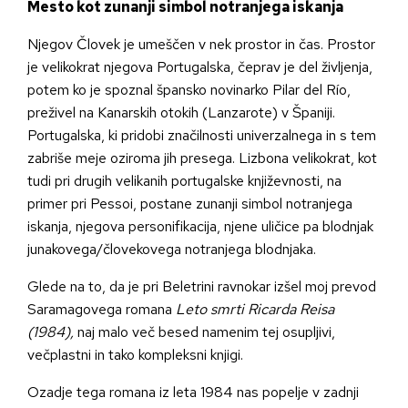
Mesto kot zunanji simbol notranjega iskanja
Njegov Človek je umeščen v nek prostor in čas. Prostor
je velikokrat njegova Portugalska, čeprav je del življenja,
potem ko je spoznal špansko novinarko Pilar del Río,
preživel na Kanarskih otokih (Lanzarote) v Španiji.
Portugalska, ki pridobi značilnosti univerzalnega in s tem
zabriše meje oziroma jih presega. Lizbona velikokrat, kot
tudi pri drugih velikanih portugalske književnosti, na
primer pri Pessoi, postane zunanji simbol notranjega
iskanja, njegova personifikacija, njene uličice pa blodnjak
junakovega/človekovega notranjega blodnjaka.
Glede na to, da je pri Beletrini ravnokar izšel moj prevod
Saramagovega romana
Leto smrti Ricarda Reisa
(1984),
naj malo več besed namenim tej osupljivi,
večplastni in tako kompleksni knjigi.
Ozadje tega romana iz leta 1984 nas popelje v zadnji