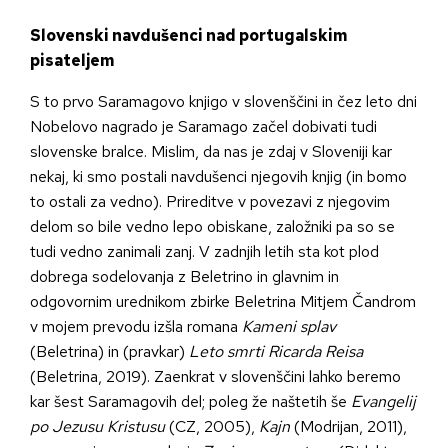
Slovenski navdušenci nad portugalskim
pisateljem
S to prvo Saramagovo knjigo v slovenščini in čez leto dni
Nobelovo nagrado je Saramago začel dobivati tudi
slovenske bralce. Mislim, da nas je zdaj v Sloveniji kar
nekaj, ki smo postali navdušenci njegovih knjig (in bomo
to ostali za vedno). Prireditve v povezavi z njegovim
delom so bile vedno lepo obiskane, založniki pa so se
tudi vedno zanimali zanj. V zadnjih letih sta kot plod
dobrega sodelovanja z Beletrino in glavnim in
odgovornim urednikom zbirke Beletrina Mitjem Čandrom
v mojem prevodu izšla romana
Kameni splav
(Beletrina) in (pravkar)
Leto smrti Ricarda Reisa
(Beletrina, 2019). Zaenkrat v slovenščini lahko beremo
kar šest Saramagovih del; poleg že naštetih še
Evangelij
po Jezusu Kristusu
(CZ, 2005),
Kajn
(Modrijan, 2011),