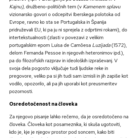
Kajnu),
družbeno-političnih tem (v
Kamenem splavu
vizionarsko govori o odcepitvi Iberskega polotoka od
Evrope, ravno ko sta se Portugalska in Španija
pridruževali EU, ki pa ju ni sprejela z odprtimi rokami), do
intertekstualnosti (zlasti v povezavi z velikim
portugalskim epom Luísa de Camõesa
Luzijada
(1572),
delom Fernanda Pessoe in njegovih heteronimov ipd.),
pa do filozofskih razprav in ideoloških izpraševanj. V
svoja dela pogosto vključuje tudi ljudske reke in
pregovore, veliko pa si jih tudi sam izmisli in jih zapiše kot
vodilo, opozorilo, ali pa jih uporabi kot preusmeritev
pozornosti.
Osredotočenost na človeka
Za njegovo pisanje lahko rečemo, da je osredotočeno na
človeka. Človeka kot posameznika, ki skuša ugotoviti,
kdo je, kje je njegov prostor pod soncem, kako biti