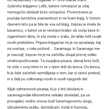
čudovito knjigarno Lello, katere notranjost je zdaj
nemogoče obiskati brez vstopnice. Prvenstveno je
postala turistična znamenitost in ne hram knjig. V tistem
davnem letu pa je bila še vsa od knjig, čeprav je imela že
kavarnico, v kateri se je nestrpni bralec ob vonju kave in
cigaretnem dimu, ki sta visela v zraku, že lahko lotil svojih
novih pridobitev. Prijazni knjigarnar mi je na vprašanje, kaj
mi svetuje, v roke potisnil … Saramaga. In Saramago me
je zasvojil, čeprav mi je na začetku zbujal precej veliko
strahospoštovanje. Ta osupljiva pisava, skoraj brez ločil,
te vrže v svoj ritem in te v njem drži do konca. Do konca,
ki je šele začetek razmišljanja o tem, kar si ravno prebral,
in o želji po odkrivanju novih in novih njegovih del.
Kljub zahtevnosti pisanja, ki jo z leti izkušenj in
saramagovske kilometrine nekako obvladaš, pa se
prevajalec vedno znova čudi Saramagovemu slogu,
izbrušenemu jeziku, domislicam, ironiji in humorju,