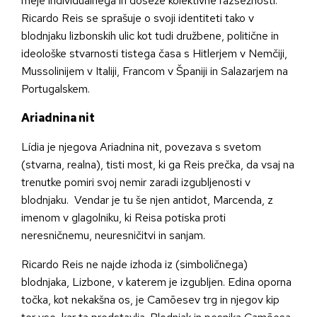
meje individualnega in doseže kolektivne razsežnosti.
Ricardo Reis se sprašuje o svoji identiteti tako v
blodnjaku lizbonskih ulic kot tudi družbene, politične in
ideološke stvarnosti tistega časa s Hitlerjem v Nemčiji,
Mussolinijem v Italiji, Francom v Španiji in Salazarjem na
Portugalskem.
Ariadnina nit
Lídia je njegova Ariadnina nit, povezava s svetom
(stvarna, realna), tisti most, ki ga Reis prečka, da vsaj na
trenutke pomiri svoj nemir zaradi izgubljenosti v
blodnjaku. Vendar je tu še njen antidot, Marcenda, z
imenom v glagolniku, ki Reisa potiska proti
neresničnemu, neuresničitvi in sanjam.
Ricardo Reis ne najde izhoda iz (simboličnega)
blodnjaka, Lizbone, v katerem je izgubljen. Edina oporna
točka, kot nekakšna os, je Camõesev trg in njegov kip