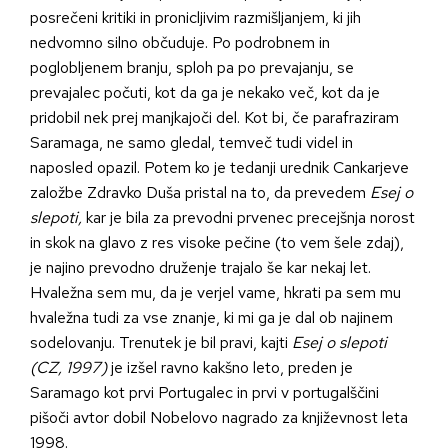
posrečeni kritiki in pronicljivim razmišljanjem, ki jih
nedvomno silno občuduje. Po podrobnem in
poglobljenem branju, sploh pa po prevajanju, se
prevajalec počuti, kot da ga je nekako več, kot da je
pridobil nek prej manjkajoči del. Kot bi, če parafraziram
Saramaga, ne samo gledal, temveč tudi videl in
naposled opazil. Potem ko je tedanji urednik Cankarjeve
založbe Zdravko Duša pristal na to, da prevedem
Esej o
slepoti,
kar je bila za prevodni prvenec precejšnja norost
in skok na glavo z res visoke pečine (to vem šele zdaj),
je najino prevodno druženje trajalo še kar nekaj let.
Hvaležna sem mu, da je verjel vame, hkrati pa sem mu
hvaležna tudi za vse znanje, ki mi ga je dal ob najinem
sodelovanju. Trenutek je bil pravi, kajti
Esej o slepoti
(CZ, 1997)
je izšel ravno kakšno leto, preden je
Saramago kot prvi Portugalec in prvi v portugalščini
pišoči avtor dobil Nobelovo nagrado za književnost leta
1998.