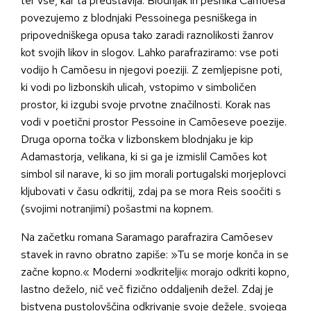
ter vse, kar ta predstavlja. Blodnjak in pesnika Camõesa
povezujemo z blodnjaki Pessoinega pesniškega in
pripovedniškega opusa tako zaradi raznolikosti žanrov
kot svojih likov in slogov. Lahko parafraziramo: vse poti
vodijo h Camõesu in njegovi poeziji. Z zemljepisne poti,
ki vodi po lizbonskih ulicah, vstopimo v simboličen
prostor, ki izgubi svoje prvotne značilnosti. Korak nas
vodi v poetični prostor Pessoine in Camõeseve poezije.
Druga oporna točka v lizbonskem blodnjaku je kip
Adamastorja, velikana, ki si ga je izmislil Camões kot
simbol sil narave, ki so jim morali portugalski morjeplovci
kljubovati v času odkritij, zdaj pa se mora Reis soočiti s
(svojimi notranjimi) pošastmi na kopnem.
Na začetku romana Saramago parafrazira Camõesev
stavek in ravno obratno zapiše: »Tu se morje konča in se
začne kopno.« Moderni »odkritelji« morajo odkriti kopno,
lastno deželo, nič več fizično oddaljenih dežel. Zdaj je
bistvena pustolovščina odkrivanje svoje dežele, svojega