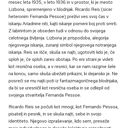
mesec leta 1935, v leto 1936 in v prostor, ki je mesto
Lizbona, spremenjeno v blodnjak. Ricardo Reis (sicer
heteronim Fernanda Pessoe) preživi ves svoj čas v
iskanju Ariadnine niti, kajti iskanje pomeni boj proti smrti.
Z labirintom je obseden tudi v odnosu do svojega
celotnega življenja. Lizbona je prispodoba, alegorija
njegovega iskanja, zunanji simbol njegovega notranjega
iskanja. Reis se išče, skuša se najti, ugotoviti kdo je, če
sploh je, če sploh zares obstaja. Po eni strani je videti
kot resnična oseba, a v resnici, kar se nam razgrne šele
na koncu, samo skuša ubežati prikazni, ki dejansko je. Ne
posreči se mu najti poti iz fantazmagoričnega blodnjaka,
da bi se uresničil kot resnična oseba in se odlepil od
svojega stvaritelja Fernanda Pessoe.
Ricardo Reis se počuti kot mnogi, kot Fernando Pessoa,
pisatelj in pesnik, in se skuša najti, sebe in svojo
identiteto. Njegovo izpraševanje, kdo sem, preseže