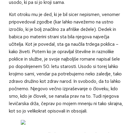
usodo, ki pa si jo kroji sama.
Kot otroku mu je ded, ki je bil sicer nepismen, venomer
pripovedoval zgodbe (kar lahko navežemo na ustno
izročilo, ki je bolj značilno za afriške dežele). Dedek in
babica po materini strani sta bila njegova največja
učitelja. Kot je povedal, sta ga naučila trdega poklica –
kako živeti. Potem ko je opravljal številne in raznolike
poklice in službe, je svoje najboljše romane napisal šele
po dopolnjenem 50. letu starosti. Usodo si torej lahko
krojimo sami, vendar pa potrebujemo neko zaledje, tako
zdravo družino kot zdrav narod. In svobodo, da to lahko
počnemo. Njegovo večno izpraševanje o človeku, kdo
smo, kdo je človek, se nanaša prav na to. Tudi njegova
levičarska drža, čeprav po mojem mnenju ni tako skrajna,
kot so jo velikokrat opisovali in obsojali.