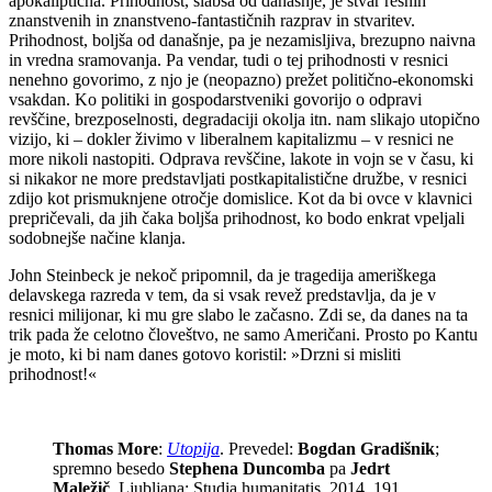
apokaliptična. Prihodnost, slabša od današnje, je stvar resnih
znanstvenih in znanstveno-fantastičnih razprav in stvaritev.
Prihodnost, boljša od današnje, pa je nezamisljiva, brezupno naivna
in vredna sramovanja. Pa vendar, tudi o tej prihodnosti v resnici
nenehno govorimo, z njo je (neopazno) prežet politično-ekonomski
vsakdan. Ko politiki in gospodarstveniki govorijo o odpravi
revščine, brezposelnosti, degradaciji okolja itn. nam slikajo utopično
vizijo, ki – dokler živimo v liberalnem kapitalizmu – v resnici ne
more nikoli nastopiti. Odprava revščine, lakote in vojn se v času, ki
si nikakor ne more predstavljati postkapitalistične družbe, v resnici
zdijo kot prismuknjene otročje domislice. Kot da bi ovce v klavnici
prepričevali, da jih čaka boljša prihodnost, ko bodo enkrat vpeljali
sodobnejše načine klanja.
John Steinbeck je nekoč pripomnil, da je tragedija ameriškega
delavskega razreda v tem, da si vsak revež predstavlja, da je v
resnici milijonar, ki mu gre slabo le začasno. Zdi se, da danes na ta
trik pada že celotno človeštvo, ne samo Američani. Prosto po Kantu
je moto, ki bi nam danes gotovo koristil: »Drzni si misliti
prihodnost!«
Thomas More
:
Utopija
. Prevedel:
Bogdan Gradišnik
;
spremno besedo
Stephena Duncomba
pa
Jedrt
Maležič
. Ljubljana: Studia humanitatis, 2014. 191