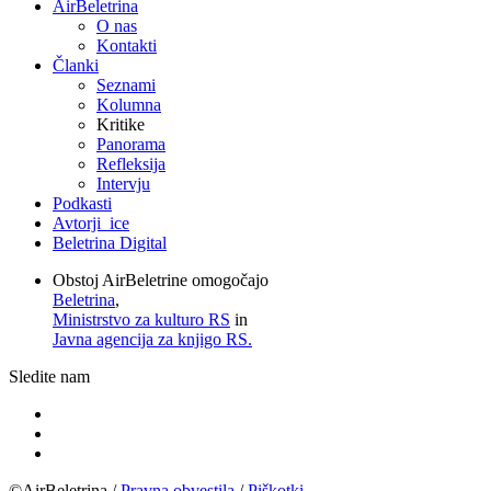
AirBeletrina
O nas
Kontakti
Članki
Seznami
Kolumna
Kritike
Panorama
Refleksija
Intervju
Podkasti
Avtorji_ice
Beletrina Digital
Obstoj AirBeletrine omogočajo
Beletrina
,
Ministrstvo za kulturo RS
in
Javna agencija za knjigo RS.
Sledite nam
©AirBeletrina
/
Pravna obvestila
/
Piškotki