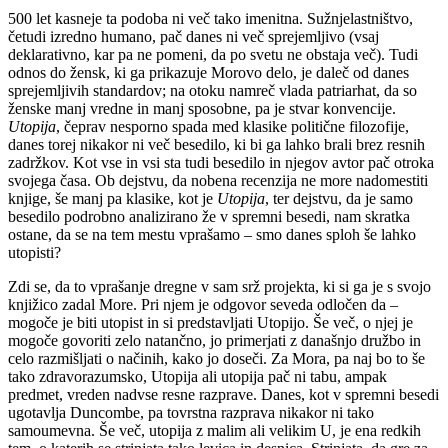
500 let kasneje ta podoba ni več tako imenitna. Sužnjelastništvo,
četudi izredno humano, pač danes ni več sprejemljivo (vsaj
deklarativno, kar pa ne pomeni, da po svetu ne obstaja več). Tudi
odnos do žensk, ki ga prikazuje Morovo delo, je daleč od danes
sprejemljivih standardov; na otoku namreč vlada patriarhat, da so
ženske manj vredne in manj sposobne, pa je stvar konvencije.
Utopija
, čeprav nesporno spada med klasike politične filozofije,
danes torej nikakor ni več besedilo, ki bi ga lahko brali brez resnih
zadržkov. Kot vse in vsi sta tudi besedilo in njegov avtor pač otroka
svojega časa. Ob dejstvu, da nobena recenzija ne more nadomestiti
knjige, še manj pa klasike, kot je
Utopija
, ter dejstvu, da je samo
besedilo podrobno analizirano že v spremni besedi, nam skratka
ostane, da se na tem mestu vprašamo – smo danes sploh še lahko
utopisti?
Zdi se, da to vprašanje dregne v sam srž projekta, ki si ga je s svojo
knjižico zadal More. Pri njem je odgovor seveda odločen da –
mogoče je biti utopist in si predstavljati Utopijo. Še več, o njej je
mogoče govoriti zelo natančno, jo primerjati z današnjo družbo in
celo razmišljati o načinih, kako jo doseči. Za Mora, pa naj bo to še
tako zdravorazumsko, Utopija ali utopija pač ni tabu, ampak
predmet, vreden nadvse resne razprave. Danes, kot v spremni besedi
ugotavlja Duncombe, pa tovrstna razprava nikakor ni tako
samoumevna. Še več, utopija z malim ali velikim U, je ena redkih