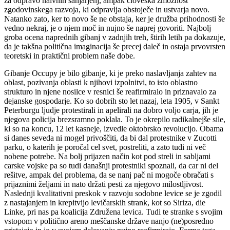
za odpravo naivnih sanjarjenj, ampak človeška zmožnost
zgodovinskega razvoja, ki odpravlja obstoječe in ustvarja novo.
Natanko zato, ker to novo še ne obstaja, ker je družba prihodnosti še
vedno nekraj, je o njem moč in nujno še naprej govoriti. Najbolj
groba ocena naprednih gibanj v zadnjih treh, štirih letih pa dokazuje,
da je takšna politična imaginacija še precej daleč in ostaja prvovrsten
teoretski in praktični problem naše dobe.
Gibanje Occupy je bilo gibanje, ki je preko naslavljanja zahtev na
oblast, pozivanja oblasti k njihovi izpolnitvi, to isto oblastno
strukturo in njene nosilce v resnici še reafirmiralo in priznavalo za
dejanske gospodarje. Ko so dobrih sto let nazaj, leta 1905, v Sankt
Peterburgu ljudje protestirali in apelirali na dobro voljo carja, jih je
njegova policija brezsramno poklala. To je okrepilo radikalnejše sile,
ki so na koncu, 12 let kasneje, izvedle oktobrsko revolucijo. Obama
si danes seveda ni mogel privoščiti, da bi dal protestnike v Zucotti
parku, o katerih je poročal cel svet, postreliti, a zato tudi ni več
nobene potrebe. Na bolj prijazen način kot pod streli in sabljami
carske vojske pa so tudi današnji protestniki spoznali, da car ni del
rešitve, ampak del problema, da se nanj pač ni mogoče obračati s
prijaznimi željami in nato držati pesti za njegovo milostljivost.
Naslednji kvalitativni preskok v razvoju sodobne levice se je zgodil
z nastajanjem in krepitvijo levičarskih strank, kot so Siriza, die
Linke, pri nas pa koalicija Združena levica. Tudi te stranke s svojim
vstopom v politično areno meščanske države nanjo (ne)posredno