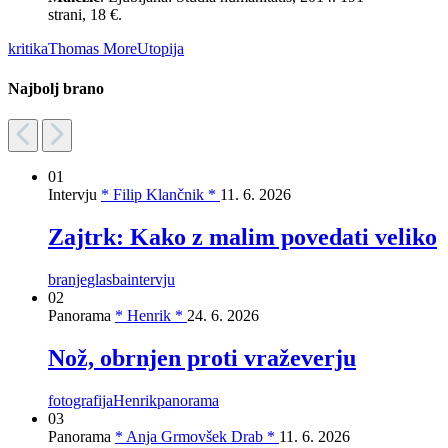
strani, 18 €.
kritika
Thomas More
Utopija
Najbolj brano
01
Intervju
* Filip Klančnik *
11. 6. 2026
Zajtrk: Kako z malim povedati veliko
branje
glasba
intervju
02
Panorama
* Henrik *
24. 6. 2026
Nož, obrnjen proti vraževerju
fotografija
Henrik
panorama
03
Panorama
* Anja Grmovšek Drab *
11. 6. 2026