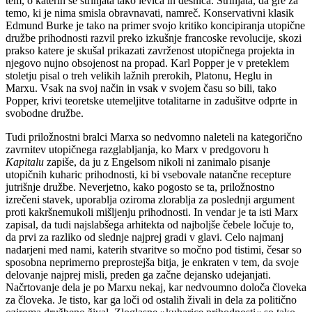
tem, o katerih se strinjata tako levica in desnica. Strinjata, da gre za
temo, ki je nima smisla obravnavati, namreč. Konservativni klasik
Edmund Burke je tako na primer svojo kritiko koncipiranja utopične
družbe prihodnosti razvil preko izkušnje francoske revolucije, skozi
prakso katere je skušal prikazati zavrženost utopičnega projekta in
njegovo nujno obsojenost na propad. Karl Popper je v preteklem
stoletju pisal o treh velikih lažnih prerokih, Platonu, Heglu in
Marxu. Vsak na svoj način in vsak v svojem času so bili, tako
Popper, krivi teoretske utemeljitve totalitarne in zadušitve odprte in
svobodne družbe.
Tudi priložnostni bralci Marxa so nedvomno naleteli na kategorično
zavrnitev utopičnega razglabljanja, ko Marx v predgovoru h
Kapitalu
zapiše, da ju z Engelsom nikoli ni zanimalo pisanje
utopičnih kuharic prihodnosti, ki bi vsebovale natančne recepture
jutrišnje družbe. Neverjetno, kako pogosto se ta, priložnostno
izrečeni stavek, uporablja oziroma zlorablja za poslednji argument
proti kakršnemukoli mišljenju prihodnosti. In vendar je ta isti Marx
zapisal, da tudi najslabšega arhitekta od najboljše čebele ločuje to,
da prvi za razliko od slednje najprej gradi v glavi. Celo najmanj
nadarjeni med nami, katerih stvaritve so močno pod tistimi, česar so
sposobna neprimerno preprostejša bitja, je enkraten v tem, da svoje
delovanje najprej misli, preden ga začne dejansko udejanjati.
Načrtovanje dela je po Marxu nekaj, kar nedvoumno določa človeka
za človeka. Je tisto, kar ga loči od ostalih živali in dela za politično