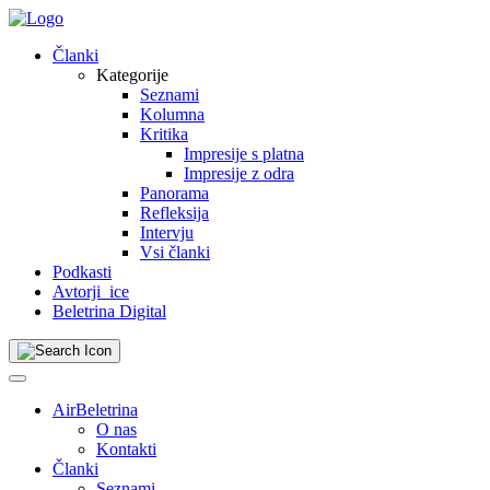
Skip
to
Članki
content
Kategorije
Seznami
Kolumna
Kritika
Impresije s platna
Impresije z odra
Panorama
Refleksija
Intervju
Vsi članki
Podkasti
Avtorji_ice
Beletrina Digital
AirBeletrina
O nas
Kontakti
Članki
Seznami