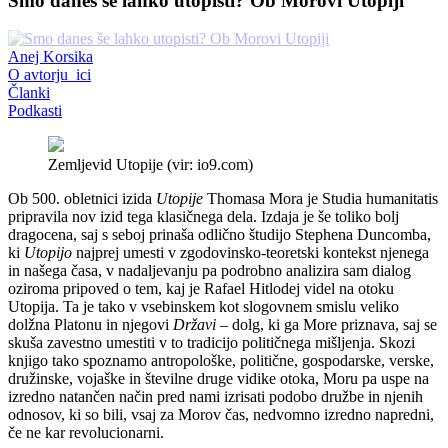
Smo danes še lahko utopisti? Ob Morovi Utopiji
Anej Korsika
O avtorju_ici
Članki
Podkasti
Zemljevid Utopije (vir: io9.com)
Ob 500. obletnici izida
Utopije
Thomasa Mora je Studia humanitatis
pripravila nov izid tega klasičnega dela. Izdaja je še toliko bolj
dragocena, saj s seboj prinaša odlično študijo Stephena Duncomba,
ki
Utopijo
najprej umesti v zgodovinsko-teoretski kontekst njenega
in našega časa, v nadaljevanju pa podrobno analizira sam dialog
oziroma pripoved o tem, kaj je Rafael Hitlodej videl na otoku
Utopija. Ta je tako v vsebinskem kot slogovnem smislu veliko
dolžna Platonu in njegovi
Državi
– dolg, ki ga More priznava, saj se
skuša zavestno umestiti v to tradicijo političnega mišljenja. Skozi
knjigo tako spoznamo antropološke, politične, gospodarske, verske,
družinske, vojaške in številne druge vidike otoka, Moru pa uspe na
izredno natančen način pred nami izrisati podobo družbe in njenih
odnosov, ki so bili, vsaj za Morov čas, nedvomno izredno napredni,
če ne kar revolucionarni.