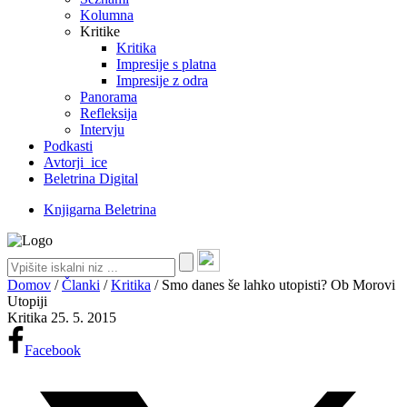
Kolumna
Kritike
Kritika
Impresije s platna
Impresije z odra
Panorama
Refleksija
Intervju
Podkasti
Avtorji_ice
Beletrina Digital
Knjigarna Beletrina
Domov
/
Članki
/
Kritika
/
Smo danes še lahko utopisti? Ob Morovi
Utopiji
Kritika
25. 5. 2015
Facebook