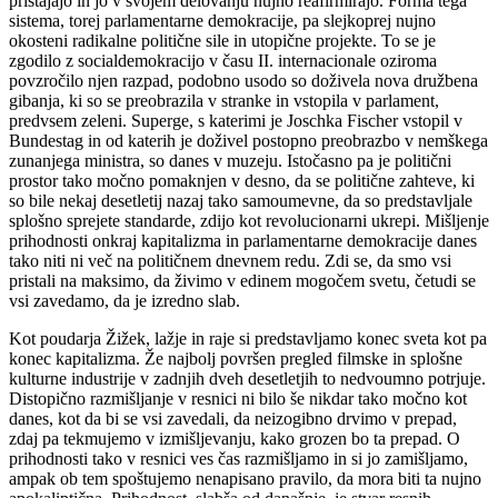
pristajajo in jo v svojem delovanju nujno reafirmirajo. Forma tega
sistema, torej parlamentarne demokracije, pa slejkoprej nujno
okosteni radikalne politične sile in utopične projekte. To se je
zgodilo z socialdemokracijo v času II. internacionale oziroma
povzročilo njen razpad, podobno usodo so doživela nova družbena
gibanja, ki so se preobrazila v stranke in vstopila v parlament,
predvsem zeleni. Superge, s katerimi je Joschka Fischer vstopil v
Bundestag in od katerih je doživel postopno preobrazbo v nemškega
zunanjega ministra, so danes v muzeju. Istočasno pa je politični
prostor tako močno pomaknjen v desno, da se politične zahteve, ki
so bile nekaj desetletij nazaj tako samoumevne, da so predstavljale
splošno sprejete standarde, zdijo kot revolucionarni ukrepi. Mišljenje
prihodnosti onkraj kapitalizma in parlamentarne demokracije danes
tako niti ni več na političnem dnevnem redu. Zdi se, da smo vsi
pristali na maksimo, da živimo v edinem mogočem svetu, četudi se
vsi zavedamo, da je izredno slab.
Kot poudarja Žižek, lažje in raje si predstavljamo konec sveta kot pa
konec kapitalizma. Že najbolj površen pregled filmske in splošne
kulturne industrije v zadnjih dveh desetletjih to nedvoumno potrjuje.
Distopično razmišljanje v resnici ni bilo še nikdar tako močno kot
danes, kot da bi se vsi zavedali, da neizogibno drvimo v prepad,
zdaj pa tekmujemo v izmišljevanju, kako grozen bo ta prepad. O
prihodnosti tako v resnici ves čas razmišljamo in si jo zamišljamo,
ampak ob tem spoštujemo nenapisano pravilo, da mora biti ta nujno