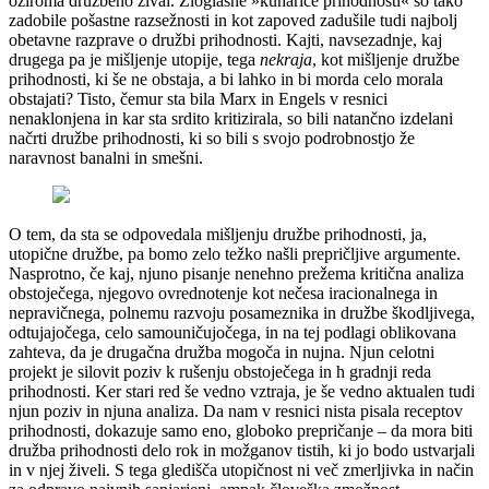
oziroma družbeno žival. Zloglasne »kuharice prihodnosti« so tako
zadobile pošastne razsežnosti in kot zapoved zadušile tudi najbolj
obetavne razprave o družbi prihodnosti. Kajti, navsezadnje, kaj
drugega pa je mišljenje utopije, tega
nekraja
, kot mišljenje družbe
prihodnosti, ki še ne obstaja, a bi lahko in bi morda celo morala
obstajati? Tisto, čemur sta bila Marx in Engels v resnici
nenaklonjena in kar sta srdito kritizirala, so bili natančno izdelani
načrti družbe prihodnosti, ki so bili s svojo podrobnostjo že
naravnost banalni in smešni.
O tem, da sta se odpovedala mišljenju družbe prihodnosti, ja,
utopične družbe, pa bomo zelo težko našli prepričljive argumente.
Nasprotno, če kaj, njuno pisanje nenehno prežema kritična analiza
obstoječega, njegovo ovrednotenje kot nečesa iracionalnega in
nepravičnega, polnemu razvoju posameznika in družbe škodljivega,
odtujajočega, celo samouničujočega, in na tej podlagi oblikovana
zahteva, da je drugačna družba mogoča in nujna. Njun celotni
projekt je silovit poziv k rušenju obstoječega in h gradnji reda
prihodnosti. Ker stari red še vedno vztraja, je še vedno aktualen tudi
njun poziv in njuna analiza. Da nam v resnici nista pisala receptov
prihodnosti, dokazuje samo eno, globoko prepričanje – da mora biti
družba prihodnosti delo rok in možganov tistih, ki jo bodo ustvarjali
in v njej živeli. S tega gledišča utopičnost ni več zmerljivka in način