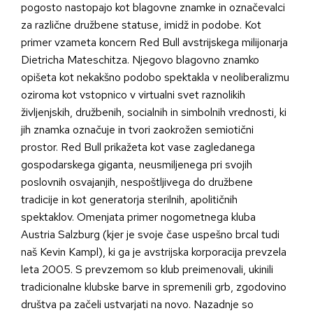
pogosto nastopajo kot blagovne znamke in označevalci
za različne družbene statuse, imidž in podobe. Kot
primer vzameta koncern Red Bull avstrijskega milijonarja
Dietricha Mateschitza. Njegovo blagovno znamko
opišeta kot nekakšno podobo spektakla v neoliberalizmu
oziroma kot vstopnico v virtualni svet raznolikih
življenjskih, družbenih, socialnih in simbolnih vrednosti, ki
jih znamka označuje in tvori zaokrožen semiotični
prostor. Red Bull prikažeta kot vase zagledanega
gospodarskega giganta, neusmiljenega pri svojih
poslovnih osvajanjih, nespoštljivega do družbene
tradicije in kot generatorja sterilnih, apolitičnih
spektaklov. Omenjata primer nogometnega kluba
Austria Salzburg (kjer je svoje čase uspešno brcal tudi
naš Kevin Kampl), ki ga je avstrijska korporacija prevzela
leta 2005. S prevzemom so klub preimenovali, ukinili
tradicionalne klubske barve in spremenili grb, zgodovino
društva pa začeli ustvarjati na novo. Nazadnje so