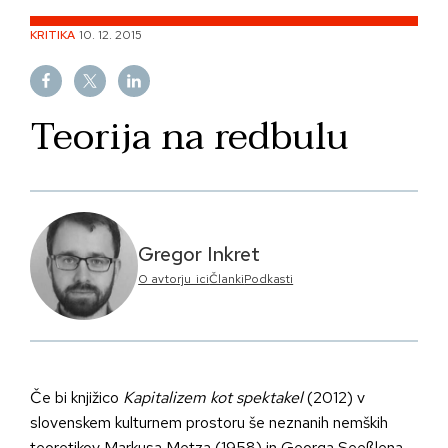
Skip
KRITIKA
10. 12. 2015
to
content
Teorija na redbulu
Gregor Inkret
O avtorju_ici
Članki
Podkasti
Če bi knjižico
Kapitalizem kot spektakel
(2012) v
slovenskem kulturnem prostoru še neznanih nemških
teoretikov Markusa Metza (1958) in Georga Seeßlena