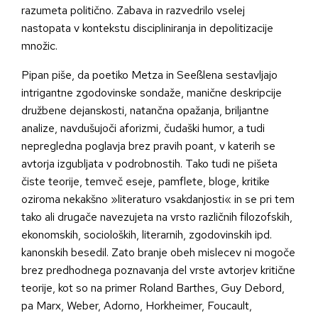
razumeta politično. Zabava in razvedrilo vselej
nastopata v kontekstu discipliniranja in depolitizacije
množic.
Pipan piše, da poetiko Metza in Seeßlena sestavljajo
intrigantne zgodovinske sondaže, manične deskripcije
družbene dejanskosti, natančna opažanja, briljantne
analize, navdušujoči aforizmi, čudaški humor, a tudi
nepregledna poglavja brez pravih poant, v katerih se
avtorja izgubljata v podrobnostih. Tako tudi ne pišeta
čiste teorije, temveč eseje, pamflete, bloge, kritike
oziroma nekakšno »literaturo vsakdanjosti« in se pri tem
tako ali drugače navezujeta na vrsto različnih filozofskih,
ekonomskih, socioloških, literarnih, zgodovinskih ipd.
kanonskih besedil. Zato branje obeh mislecev ni mogoče
brez predhodnega poznavanja del vrste avtorjev kritične
teorije, kot so na primer Roland Barthes, Guy Debord,
pa Marx, Weber, Adorno, Horkheimer, Foucault,