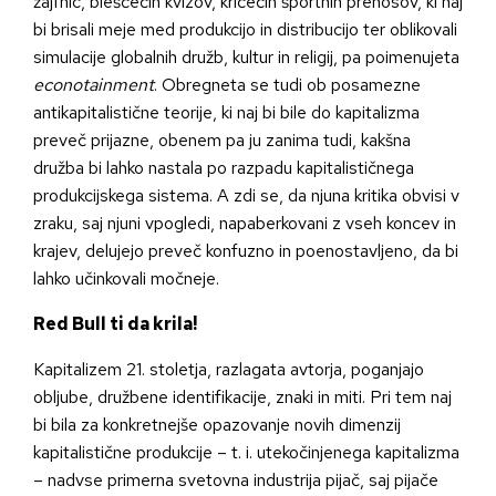
žajfnic, bleščečih kvizov, kričečih športnih prenosov, ki naj
bi brisali meje med produkcijo in distribucijo ter oblikovali
simulacije globalnih družb, kultur in religij, pa poimenujeta
econotainment
. Obregneta se tudi ob posamezne
antikapitalistične teorije, ki naj bi bile do kapitalizma
preveč prijazne, obenem pa ju zanima tudi, kakšna
družba bi lahko nastala po razpadu kapitalističnega
produkcijskega sistema. A zdi se, da njuna kritika obvisi v
zraku, saj njuni vpogledi, napaberkovani z vseh koncev in
krajev, delujejo preveč konfuzno in poenostavljeno, da bi
lahko učinkovali močneje.
Red Bull ti da krila!
Kapitalizem 21. stoletja, razlagata avtorja, poganjajo
obljube, družbene identifikacije, znaki in miti. Pri tem naj
bi bila za konkretnejše opazovanje novih dimenzij
kapitalistične produkcije – t. i. utekočinjenega kapitalizma
– nadvse primerna svetovna industrija pijač, saj pijače