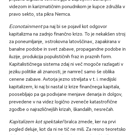
videzom in karizmatičnim ponudnikom je kupce združila v
pravo sekto, sta pikra Nemca.
Econotainment
pa naj bi se pojavil kot odgovor
kapitalizma na zadnjo finančno krizo. To je nekakšen stroj
za poneumljanje, »strokovna latovščina«, zapakirana v
banalne podobe in svet zabave, propagandne podobe in
iluzije, produkcija populističnih fraz in praznih form.
Kapitalističnega sistema zdaj ni več mogoče razlagati v
jeziku politike ali znanosti, je namreč samo še oblika
cenene zabave. Avtorja jezno streljata v t. i. medijski
kapitalizem, ki naj bi nastal iz krize finančnega kapitala,
poosebljajo pa ga podivjane menjave denarja in dolgov,
prevedene v na videz logično zveneče katastrofične
zgodbe o najrazličnejših krizah, škandalih, nesrečah.
Kapitalizem kot spektakel
bralca zmede, ker na prvi
pogled deluje, kot da ni ne tič ne miš. Za resno teoretsko