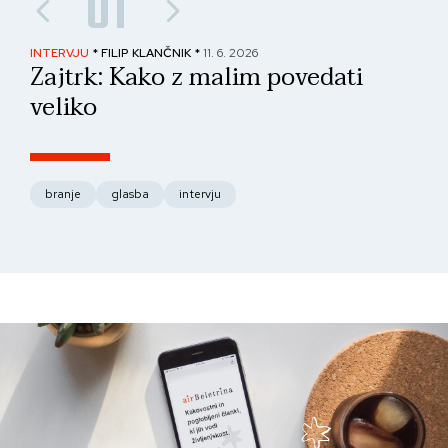
01
INTERVJU
* FILIP KLANČNIK *
11. 6. 2026
PAN
Zajtrk: Kako z malim povedati
No
veliko
fo
branje
glasba
intervju