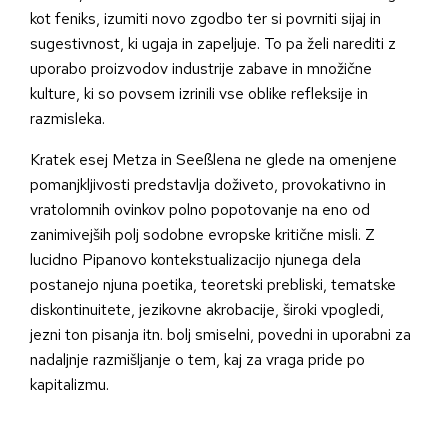
kot feniks, izumiti novo zgodbo ter si povrniti sijaj in
sugestivnost, ki ugaja in zapeljuje. To pa želi narediti z
uporabo proizvodov industrije zabave in množične
kulture, ki so povsem izrinili vse oblike refleksije in
razmisleka.
Kratek esej Metza in Seeßlena ne glede na omenjene
pomanjkljivosti predstavlja doživeto, provokativno in
vratolomnih ovinkov polno popotovanje na eno od
zanimivejših polj sodobne evropske kritične misli. Z
lucidno Pipanovo kontekstualizacijo njunega dela
postanejo njuna poetika, teoretski prebliski, tematske
diskontinuitete, jezikovne akrobacije, široki vpogledi,
jezni ton pisanja itn. bolj smiselni, povedni in uporabni za
nadaljnje razmišljanje o tem, kaj za vraga pride po
kapitalizmu.