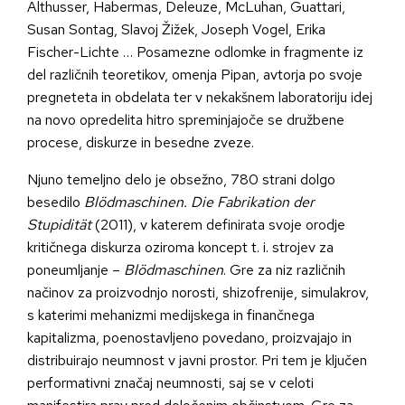
Althusser, Habermas, Deleuze, McLuhan, Guattari,
Susan Sontag, Slavoj Žižek, Joseph Vogel, Erika
Fischer-Lichte … Posamezne odlomke in fragmente iz
del različnih teoretikov, omenja Pipan, avtorja po svoje
pregneteta in obdelata ter v nekakšnem laboratoriju idej
na novo opredelita hitro spreminjajoče se družbene
procese, diskurze in besedne zveze.
Njuno temeljno delo je obsežno, 780 strani dolgo
besedilo
Blödmaschinen. Die Fabrikation der
Stupidität
(2011), v katerem definirata svoje orodje
kritičnega diskurza oziroma koncept t. i. strojev za
poneumljanje –
Blödmaschinen
. Gre za niz različnih
načinov za proizvodnjo norosti, shizofrenije, simulakrov,
s katerimi mehanizmi medijskega in finančnega
kapitalizma, poenostavljeno povedano, proizvajajo in
distribuirajo neumnost v javni prostor. Pri tem je ključen
performativni značaj neumnosti, saj se v celoti