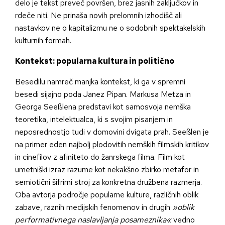
delo je tekst preveč površen, brez jasnih zaključkov in
rdeče niti. Ne prinaša novih prelomnih izhodišč ali
nastavkov ne o kapitalizmu ne o sodobnih spektakelskih
kulturnih formah.
Kontekst: popularna kultura in politično
Besedilu namreč manjka kontekst, ki ga v spremni
besedi sijajno poda Janez Pipan. Markusa Metza in
Georga Seeßlena predstavi kot samosvoja nemška
teoretika, intelektualca, ki s svojim pisanjem in
neposrednostjo tudi v domovini dvigata prah. Seeßlen je
na primer eden najbolj plodovitih nemških filmskih kritikov
in cinefilov z afiniteto do žanrskega filma. Film kot
umetniški izraz razume kot nekakšno zbirko metafor in
semiotični šifrirni stroj za konkretna družbena razmerja.
Oba avtorja področje popularne kulture, različnih oblik
zabave, raznih medijskih fenomenov in drugih
»oblik
performativnega naslavljanja posameznika«
vedno