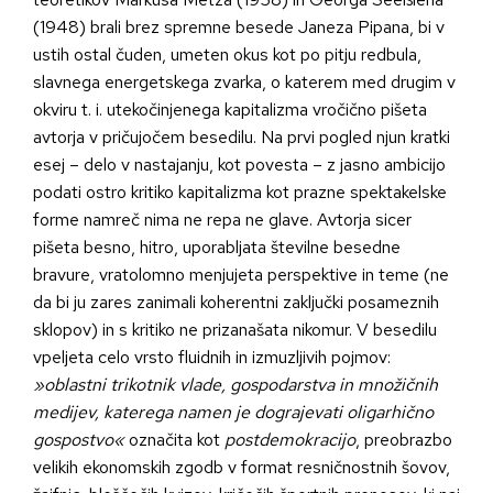
(1948) brali brez spremne besede Janeza Pipana, bi v
ustih ostal čuden, umeten okus kot po pitju redbula,
slavnega energetskega zvarka, o katerem med drugim v
okviru t. i. utekočinjenega kapitalizma vročično pišeta
avtorja v pričujočem besedilu. Na prvi pogled njun kratki
esej – delo v nastajanju, kot povesta – z jasno ambicijo
podati ostro kritiko kapitalizma kot prazne spektakelske
forme namreč nima ne repa ne glave. Avtorja sicer
pišeta besno, hitro, uporabljata številne besedne
bravure, vratolomno menjujeta perspektive in teme (ne
da bi ju zares zanimali koherentni zaključki posameznih
sklopov) in s kritiko ne prizanašata nikomur. V besedilu
vpeljeta celo vrsto fluidnih in izmuzljivih pojmov:
»oblastni trikotnik vlade, gospodarstva in množičnih
medijev, katerega namen je dograjevati oligarhično
gospostvo«
označita kot
postdemokracijo
, preobrazbo
velikih ekonomskih zgodb v format resničnostnih šovov,