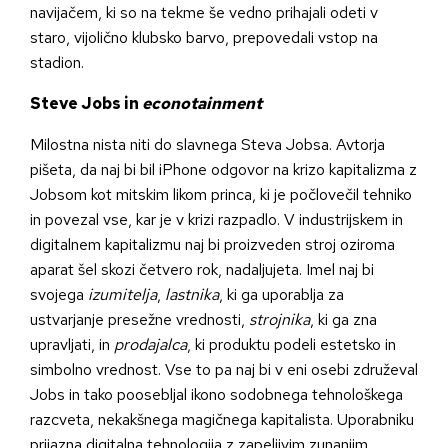
navijačem, ki so na tekme še vedno prihajali odeti v
staro, vijolično klubsko barvo, prepovedali vstop na
stadion.
Steve Jobs in
econotainment
Milostna nista niti do slavnega Steva Jobsa. Avtorja
pišeta, da naj bi bil iPhone odgovor na krizo kapitalizma z
Jobsom kot mitskim likom princa, ki je počlovečil tehniko
in povezal vse, kar je v krizi razpadlo. V industrijskem in
digitalnem kapitalizmu naj bi proizveden stroj oziroma
aparat šel skozi četvero rok, nadaljujeta. Imel naj bi
svojega
izumitelja
,
lastnika
, ki ga uporablja za
ustvarjanje presežne vrednosti,
strojnika
, ki ga zna
upravljati, in
prodajalca
, ki produktu podeli estetsko in
simbolno vrednost. Vse to pa naj bi v eni osebi združeval
Jobs in tako poosebljal ikono sodobnega tehnološkega
razcveta, nekakšnega magičnega kapitalista. Uporabniku
prijazna digitalna tehnologija z zapeljivim zunanjim