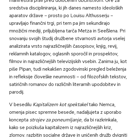
manifestira prav pred določenim občinstvom. Gre za
sredstva discipliniranja, ki jih danes namesto ideoloških
aparatov države – prosto po Louisu Althusserju –
upravljajo finančni trgi, pri tem pa jim sekundirajo
množični mediji, priljubljena tarča Metza in Seeßlena. Pri
snovanju svojih študij družbene stvarnosti avtorja vselej
analizirata vrsto najrazličnejših časopisov, knjig, revij,
reklamnih katalogov, oglasnih sporočil in prospektov,
filmov in najrazličnejših televizijskih vsebin. Zanima ju, kot
piše Pipan, tudi nekakšen zgodovinski pregled beleženja
in refleksije človeške neumnosti – od filozofskih tekstov,
satiričnih romanov do različnih literarnih upodobitev in
parodij.
V besedilu
Kapitalizem kot spektakel
tako Nemca,
omenja pisec spremne besede, nadaljujeta z uporabo
koncepta
strojev za poneumljanje
, da bi razkrinkala,
kako se poizkuša kapitalizem iz najrazličnejših kriz,
zlomov, razbitin socialne države in uničenih družb dvigniti