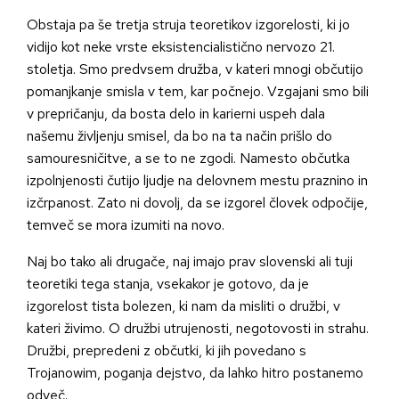
Obstaja pa še tretja struja teoretikov izgorelosti, ki jo
vidijo kot neke vrste eksistencialistično nervozo 21.
stoletja. Smo predvsem družba, v kateri mnogi občutijo
pomanjkanje smisla v tem, kar počnejo. Vzgajani smo bili
v prepričanju, da bosta delo in karierni uspeh dala
našemu življenju smisel, da bo na ta način prišlo do
samouresničitve, a se to ne zgodi. Namesto občutka
izpolnjenosti čutijo ljudje na delovnem mestu praznino in
izčrpanost. Zato ni dovolj, da se izgorel človek odpočije,
temveč se mora izumiti na novo.
Naj bo tako ali drugače, naj imajo prav slovenski ali tuji
teoretiki tega stanja, vsekakor je gotovo, da je
izgorelost tista bolezen, ki nam da misliti o družbi, v
kateri živimo. O družbi utrujenosti, negotovosti in strahu.
Družbi, prepredeni z občutki, ki jih povedano s
Trojanowim, poganja dejstvo, da lahko hitro postanemo
odveč.