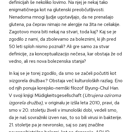
definicijah še nekoliko lovimo. Na njej je nekaj tako
enigmatičnega kot na glutenski preobčutljivosti.
Nenadoma mnogi ljudje ugotavljajo, da ne prenašajo
glutena, pa čeprav nimajo ne alergije na žita ne celiakije.
Zagotovo mora biti nekaj na stvari, toda kaj? Kaj se je
zgodilo z nami, da zbolevamo za boleznimi, ki jih pred
50 leti sploh nismo poznali? Ali gre samo za stvar
definicije, za konceptualizacijo nečesa, kar obstaja že od
vedno, ali res nova bolezenska stanja?
In kaj se je torej zgodilo, da smo se začeli počutiti kot
»izgorela družba«? Obstaja več kulturoloških razlag. Eno
od njih ponuja korejsko-nemški filozof Byung-Chul Han.
V svoji knjigi Müdigkeitsgesellschaft (
Utrujena oziroma
izgorela družba),
v originalu je izšla leta 2010, pravi, da
smo v 20. stoletju živeli v imunološki dobi, vedeli smo,
da je naš sovražniki izven nas, to so bili virusi in bakterije.
21. stoletje pa je nevronsko, saj so zanj značilne