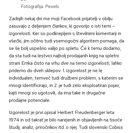
Fotografija: Pexels
Zadnjih nekaj dni me moji Facebook prijatelji v obilju
zasuvajo z deljenjem člankov, ki govorijo o isti temi –
izgorelosti. Ker so podkrepljeni s številnimi komentarji in
všečki, jim očitno tudi vsemogočni algoritem pomaga, da
se še bolj uspešno valijo po spletu. Če k temu dodamo,
da sta tudi na lestvici najbolj prodajanih knjig na spletni
strani Emka čisto na vrhu dve na temo izgorelosti, lahko
pridemo do dveh sklepov: 1. izgorelost je ne le
individualen, temveč tudi družbeni problem, s katerim se
mnogi identificirajo, in 2. je tudi zelo eksploatiran pojav,
kajti mnogi so ugotovili, da ima take in drugačne
prodajne potenciale.
Izgorelost je prvi opisal Herbert Freudenberger leta
1974 in od takrat je bilo narejenih in objavljenih na tisoče
študij, analiz, priročnikov itd. o njej. Tudi slovenski Cobiss