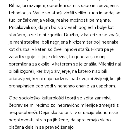
Bili naj bi razvajeni, obsedeni sami s sabo in zasvojeni s
tehnologijo. Vanje so starši vložili veliko truda in sedaj so
tudi pričakovanja velika, realne možnosti pa majhne.
Pričakovali so, da jim bo šlo v vseh pogledih bolje kot
staršem, a se to ni zgodilo. Družba, v kateri so se znašli,
je manj stabilna, bolj nagnjena h krizam ter bolj neenaka
kot družba, v kateri so živeli njihovi starši. Hkrati pa je
zaradi vzgoje, ki jo je deležna, ta generacija manj
opremljena za okolje, v katerem se je znašla. Milenijci naj
bi bili izgoreli, ker živijo življenje, na katero niso bili
pripravljeni, ker nimajo nadzora nad svojimi življenji, ker jih
prenapihnjen ego vodi v nenehno gnanje za uspehom.
Obe sociološko-kulturološki teoriji se zdita zanimivi,
čeprav se mi recimo zdi nepravično milenijce zmerjati z
nesposobneži. Dejansko so prišli v situacijo ekonomske
negotovosti, strah pa jih žene, da sprejemajo slabo
plačana dela in se preveč ženejo.