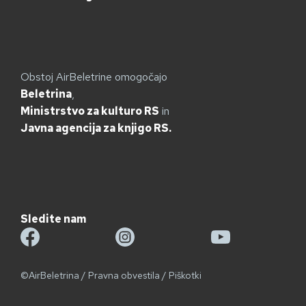
Obstoj AirBeletrine omogočajo
Beletrina
,
Ministrstvo za kulturo RS
in
Javna agencija za knjigo RS.
Sledite nam
©AirBeletrina
/
Pravna obvestila
/
Piškotki