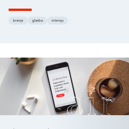
fo
branje
glasba
intervju