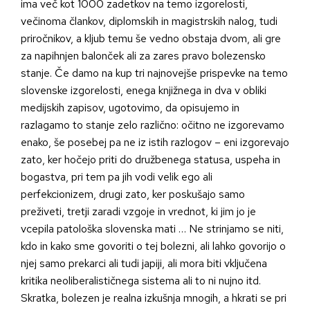
ima več kot 1000 zadetkov na temo izgorelosti,
večinoma člankov, diplomskih in magistrskih nalog, tudi
priročnikov, a kljub temu še vedno obstaja dvom, ali gre
za napihnjen balonček ali za zares pravo bolezensko
stanje. Če damo na kup tri najnovejše prispevke na temo
slovenske izgorelosti, enega knjižnega in dva v obliki
medijskih zapisov, ugotovimo, da opisujemo in
razlagamo to stanje zelo različno: očitno ne izgorevamo
enako, še posebej pa ne iz istih razlogov – eni izgorevajo
zato, ker hočejo priti do družbenega statusa, uspeha in
bogastva, pri tem pa jih vodi velik ego ali
perfekcionizem, drugi zato, ker poskušajo samo
preživeti, tretji zaradi vzgoje in vrednot, ki jim jo je
vcepila patološka slovenska mati … Ne strinjamo se niti,
kdo in kako sme govoriti o tej bolezni, ali lahko govorijo o
njej samo prekarci ali tudi japiji, ali mora biti vključena
kritika neoliberalističnega sistema ali to ni nujno itd.
Skratka, bolezen je realna izkušnja mnogih, a hkrati se pri