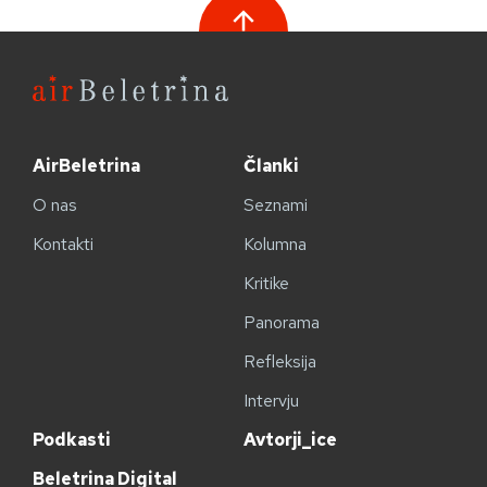
AirBeletrina
Članki
O nas
Seznami
Kontakti
Kolumna
Kritike
Panorama
Refleksija
Intervju
Podkasti
Avtorji_ice
Beletrina Digital