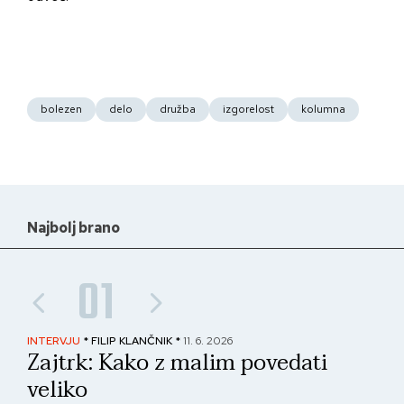
bolezen
delo
družba
izgorelost
kolumna
Najbolj brano
01
INTERVJU
* FILIP KLANČNIK *
11. 6. 2026
PAN
Zajtrk: Kako z malim povedati
No
veliko