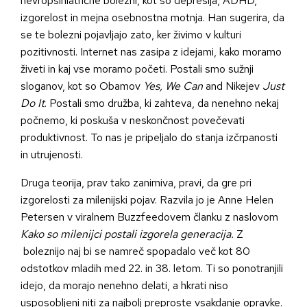
nevropsihiatrične bolezni, kot so depresija, ADHD,
izgorelost in mejna osebnostna motnja. Han sugerira, da
se te bolezni pojavljajo zato, ker živimo v kulturi
pozitivnosti. Internet nas zasipa z idejami, kako moramo
živeti in kaj vse moramo početi. Postali smo sužnji
sloganov, kot so Obamov
Yes, We Can
and Nikejev
Just
Do It
. Postali smo družba, ki zahteva, da nenehno nekaj
počnemo, ki poskuša v neskončnost povečevati
produktivnost. To nas je pripeljalo do stanja izčrpanosti
in utrujenosti.
Druga teorija, prav tako zanimiva, pravi, da gre pri
izgorelosti za milenijski pojav. Razvila jo je Anne Helen
Petersen v viralnem Buzzfeedovem članku z naslovom
Kako so milenijci postali izgorela generacija.
Z
boleznijo naj bi se namreč spopadalo več kot 80
odstotkov mladih med 22. in 38. letom. Ti so ponotranjili
idejo, da morajo nenehno delati, a hkrati niso
usposobljeni niti za najbolj preproste vsakdanje opravke.