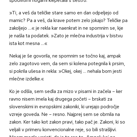
spodvitimi nogami klepetala s sestro.
»Ti, a veš da teličke stare samo en dan odpeljejo od
mamic? Pa a veš, da krave potem zelo jokajo? Teličke pa
zakoljejo …« je rekla kar naenkrat in ne spomnim se, kje
je našla ta podatek. »Zato je mlečna industrija v bistvu
ista kot mesna …«
Nekaj je še govorila, ne spomnim se točno kaj, ampak
zelo zagotovo vem, da sem si kolena potegnila k prsim,
si pokrila ušesa in rekla: »Okej, okej … nehala bom jesti
mlečne izdelke.«
Ko je odšla, sem sedla za mizo v pisarni in začela – ker
ravno nisem imela kaj drugega početi – brskati za
slovenskimi in evropskimi zakoniki, ki urejajo področje
vzreje goveda. Ne – resno. Najprej sem se obrnila na
zakon. Ker tako kot zakon pravi, tako pač je. Zakoni, ki so
veljali v primeru konvencionalne reje, so bili strašljivi.