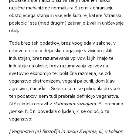
podatke sistematično skriva ter jih obenem skozi
različne mehanizme normalizira.Stremi k ohranjanju
obstoječega stanja in vsejede kulture, katere ‘stranski
posledici’ sta (med drugim) zatiranje živali in uničevanje
okolja.
Toda brez teh podatkov, brez vpogleda v zakone, v
njihovo dikcijo, v dejansko dogajanje v živinorejskih
industrijah, brez razumevanja vplivov, ki jih imajo te
industrije na okolje, brez razumevanja vplivov na
svetovno ekonomijo ter politična razmerja, se zdi
veganstvo ekstremizem, vegani pa puhli, domišljavi,
agresivni, čudaški … Šele ko sem se prikopala do vseh
teh podatkov, sem tudi prebrala definicijo veganstva.
Nič ni imela opravit z
duhovnim razvojem.
Ali prehrano
per se.
Nič ni povedala o ljudeh, ki se odločijo za
veganstvo:
[Veganstvo je] filozofija in način življenja, ki, v kolikor