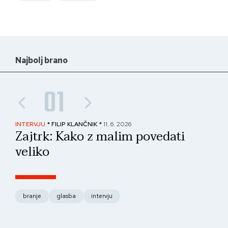
Najbolj brano
01
INTERVJU
* FILIP KLANČNIK *
11. 6. 2026
PAN
Zajtrk: Kako z malim povedati
No
veliko
fo
branje
glasba
intervju