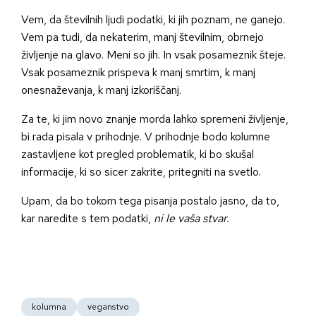
Vem, da številnih ljudi podatki, ki jih poznam, ne ganejo.
Vem pa tudi, da nekaterim, manj številnim, obrnejo
življenje na glavo. Meni so jih. In vsak posameznik šteje.
Vsak posameznik prispeva k manj smrtim, k manj
onesnaževanja, k manj izkoriščanj.
Za te, ki jim novo znanje morda lahko spremeni življenje,
bi rada pisala v prihodnje. V prihodnje bodo kolumne
zastavljene kot pregled problematik, ki bo skušal
informacije, ki so sicer zakrite, pritegniti na svetlo.
Upam, da bo tokom tega pisanja postalo jasno, da to,
kar naredite s tem podatki,
ni le vaša stvar.
kolumna
veganstvo