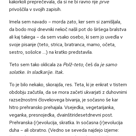
kakorkoli preprečevala, da si ne bi ravno nje
prve
privoščila v svojih zapisih.
Imela sem navado – morda zato, ker sem si zamišljala,
da bodo moji dnevniki nekoč našli pot do širšega bralstva
ali kaj takega – da sem vsako osebo, ki sem jo uvedla v
svoje pisanje (teto, strica, bratranca, mamo, očeta,
sestro, sošolce …) na kratko predstavila.
Teto sem tako oklicala za
Polž-teto
, češ da
je samo
solatke. In sladkarije. Itak.
To je bilo nekako, skorajda, res. Teta, ki je enkrat v tistem
obdobju začutila, da se mora začeti ukvarjati z duhovnimi
razsežnostmi človekovega bivanja, je sočasno še kar
hitro prehransko prehajala. Vsejedka, vegetarijanka,
veganka, presnojedka, dvainštiridesetdnevni post.
Prehranska (r)evolucija, skratka. In sočasna (r)evolucija
duha – ali obratno. (Vedno se seveda najdejo izjeme: