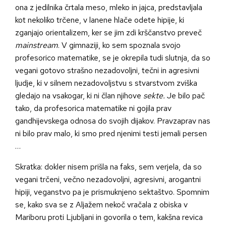
ona z jedilnika črtala meso, mleko in jajca, predstavljala
kot nekoliko trčene, v lanene hlače odete hipije, ki
zganjajo orientalizem, ker se jim zdi krščanstvo preveč
mainstream
. V gimnaziji, ko sem spoznala svojo
profesorico matematike, se je okrepila tudi slutnja, da so
vegani gotovo strašno nezadovoljni, tečni in agresivni
ljudje, ki v silnem nezadovoljstvu s stvarstvom zviška
gledajo na vsakogar, ki ni član njihove
sekte.
Je bilo pač
tako, da profesorica matematike ni gojila prav
gandhijevskega odnosa do svojih dijakov. Pravzaprav nas
ni bilo prav malo, ki smo pred njenimi testi jemali persen
…
Skratka: dokler nisem prišla na faks, sem verjela, da so
vegani trčeni, večno nezadovoljni, agresivni, arogantni
hipiji, veganstvo pa je prismuknjeno sektaštvo. Spomnim
se, kako sva se z Aljažem nekoč vračala z obiska v
Mariboru proti Ljubljani in govorila o tem, kakšna revica