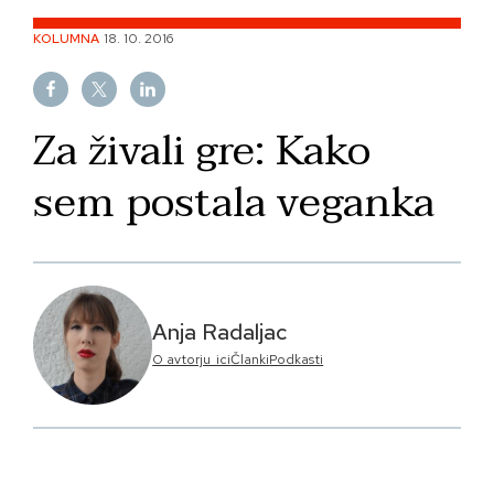
Skip
KOLUMNA
18. 10. 2016
to
content
Za živali gre: Kako
sem postala veganka
Anja Radaljac
O avtorju_ici
Članki
Podkasti