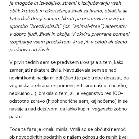
je mogoče in izvedljivo, stremi k izključevanju vseh
oblik krutosti in izkoriščanja živali za hrano, oblačila ali
katerikoli drugi namen, hkrati pa promovira razvoj in
uporabo “brezživalskih” (oz. “animal-free”) alternativ
v dobro ljudi, živali in okolja. V okviru prehrane pomeni
izogibanje vsem produktom, ki se jih v celoti ali delno
pridobiva od živali.
V prvih tednih sem se predvsem ukvarjala s tem, kako
zamenjati nekatera živila. Navduševala sem se nad
novimi kombinacijami jedi (žlahti je pač treba dokazat, da
veganska prehrana
ne
pomeni jesti siromašno, čudaško,
neokusno …), brskala o tem, ali je veganstvo res 100-
odstotno zdravo (hipohondrična sem, kaj hočemo) in se
naslajala nad dejstvom, da lahko kupim
vegansko
zobno
pasto.
Toda ta faza je kmalu minila. Vrnili so se občutki nemoči
ob novoodkritih podatkih o našem odnosu do rejnih živali.