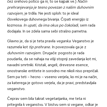
čez orehovo potico ga ni, to se kajpak ve.)
Način
prehranjevanja je tesno povezan z našim duhovnim
razvojem
, je trdila. Ne jesti sploh: to je ideal
človekovega duhovnega bivanja. Črpati energijo iz
kozmosa.
In upati, da ima okus po čokoladi,
sem rada
dodajala. In se zdela sama sebi strašno pametna.
Glavno je, da si je teta pravila
veganka
. Veganstvo je
razumela kot
tip prehrane.
In povezovala ga je z
duhovnim razvojem.
Drugače: pogosto je rada
poudarila, da se nahaja na višji stopnji zavedanja kot mi,
navadni smrtniki. Kristali, angeli, drevesne esence,
onostranske entitete in sorodno me nikoli niso prepričali.
Sem pa teti – hecno – vseeno verjela, ko mi je na način,
za katerega je gotovo verjela, da je pravi, predstavljala
veganstvo.
Čeprav sem bila takrat vegetarijanka, me teta ni
pritegnila k veganstvu. V bistvu sem si vegane, odkar je