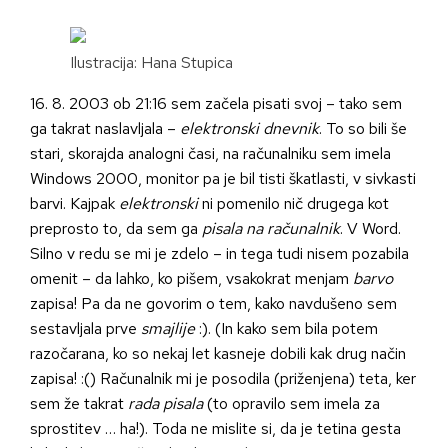
Ilustracija: Hana Stupica
16. 8. 2003 ob 21:16 sem začela pisati svoj – tako sem
ga takrat naslavljala –
elektronski dnevnik
. To so bili še
stari, skorajda analogni časi, na računalniku sem imela
Windows 2000, monitor pa je bil tisti škatlasti, v sivkasti
barvi. Kajpak
elektronski
ni pomenilo nič drugega kot
preprosto to, da sem ga
pisala na računalnik
. V Word.
Silno v redu se mi je zdelo – in tega tudi nisem pozabila
omenit – da lahko, ko pišem, vsakokrat menjam
barvo
zapisa! Pa da ne govorim o tem, kako navdušeno sem
sestavljala prve
smajlije
:). (In kako sem bila potem
razočarana, ko so nekaj let kasneje dobili kak drug način
zapisa! :() Računalnik mi je posodila (priženjena) teta, ker
sem že takrat
rada
pisala
(to opravilo sem imela za
sprostitev … ha!). Toda ne mislite si, da je tetina gesta