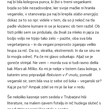
naj bi bila kolegova punca, ki živi s tremi vegankami:
bojda so bile nezadovoljne, ker svoje mačke ni hranila
vegansko, v stanovanju pa naj bi krepila
slabo energijo
;
dokaz za to so npr. videle v tem, da so ji nekoč na tla
padle vložene kumare in se je kozarec ob tem razbil. Ob
tisti priliki sem se pridušala, da živali za mleko in jajca za
božjo voljo ne trpijo tako zelo – pazite, oba sva bila
vegetarijanca – in da vegani preprosto zganjajo veliko
hrupa za nič. Da so, skratka, ekstremisti. In da se siru ne
bi mogla odreč. Pa če mi glavo odsekajo. Aljaž se je
goreče strinjal. Ne vem – morda sva si tudi ravno delila
kak
Mars
ali
Milko.
Ko mi je nekje v tistem času kolega, s
katerim smo pripravljali
Rekviem v F-molu,
ponudil
veganski sir, sem bila vsa iz sebe od šoka – veganski sir?
Kaj je pa to? Ampak zdel se mi je še kar v redu.
Še nekoliko kasneje sem sedela v Trubarjevi hiši
literature, na malem rjavem fotelju in nič hudega sluteč s