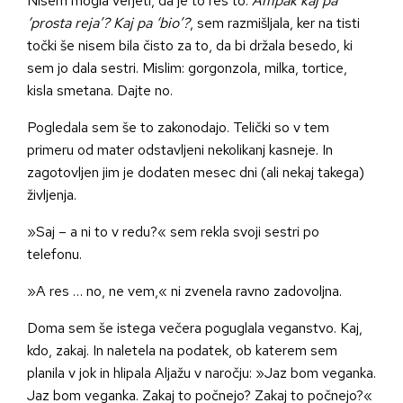
Nisem mogla verjeti, da je to res to.
Ampak kaj pa
‘prosta reja’? Kaj pa ‘bio’?
, sem razmišljala, ker na tisti
točki še nisem bila čisto za to, da bi držala besedo, ki
sem jo dala sestri. Mislim: gorgonzola, milka, tortice,
kisla smetana. Dajte no.
Pogledala sem še to zakonodajo. Telički so v tem
primeru od mater odstavljeni nekolikanj kasneje. In
zagotovljen jim je dodaten mesec dni (ali nekaj takega)
življenja.
»Saj – a ni to v redu?« sem rekla svoji sestri po
telefonu.
»A res … no, ne vem,« ni zvenela ravno zadovoljna.
Doma sem še istega večera poguglala veganstvo. Kaj,
kdo, zakaj. In naletela na podatek, ob katerem sem
planila v jok in hlipala Aljažu v naročju: »Jaz bom veganka.
Jaz bom veganka. Zakaj to počnejo? Zakaj to počnejo?«