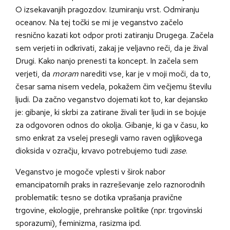
O izsekavanjih pragozdov. Izumiranju vrst. Odmiranju
oceanov. Na tej točki se mi je veganstvo začelo
resnično kazati kot odpor proti zatiranju Drugega. Začela
sem verjeti in odkrivati, zakaj je veljavno reči, da je žival
Drugi. Kako nanjo prenesti ta koncept. In začela sem
verjeti, da
moram
narediti vse, kar je v moji moči, da to,
česar sama nisem vedela, pokažem čim večjemu številu
ljudi. Da začno veganstvo dojemati kot to, kar dejansko
je: gibanje, ki skrbi za zatirane živali ter ljudi in se bojuje
za odgovoren odnos do okolja. Gibanje, ki ga v času, ko
smo enkrat za vselej presegli varno raven ogljikovega
dioksida v ozračju, krvavo potrebujemo tudi
zase
.
Veganstvo je mogoče vplesti v širok nabor
emancipatornih praks in razreševanje zelo raznorodnih
problematik: tesno se dotika vprašanja pravične
trgovine, ekologije, prehranske politike (npr. trgovinski
sporazumi), feminizma, rasizma ipd.