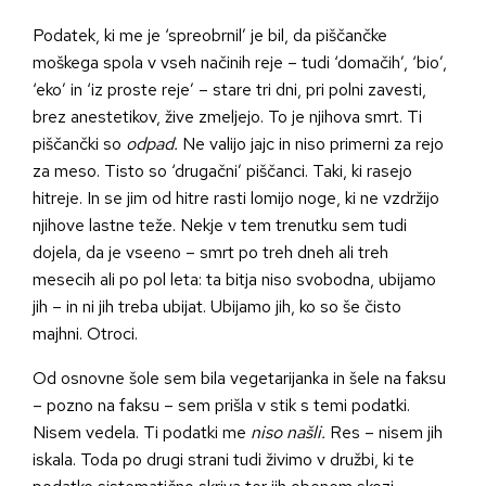
Podatek, ki me je ‘spreobrnil’ je bil, da piščančke
moškega spola v vseh načinih reje – tudi ‘domačih’, ‘bio’,
‘eko’ in ‘iz proste reje’ – stare tri dni, pri polni zavesti,
brez anestetikov, žive zmeljejo. To je njihova smrt. Ti
piščančki so
odpad.
Ne valijo jajc in niso primerni za rejo
za meso. Tisto so ‘drugačni’ piščanci. Taki, ki rasejo
hitreje. In se jim od hitre rasti lomijo noge, ki ne vzdržijo
njihove lastne teže. Nekje v tem trenutku sem tudi
dojela, da je vseeno – smrt po treh dneh ali treh
mesecih ali po pol leta: ta bitja niso svobodna, ubijamo
jih – in ni jih treba ubijat. Ubijamo jih, ko so še čisto
majhni. Otroci.
Od osnovne šole sem bila vegetarijanka in šele na faksu
– pozno na faksu – sem prišla v stik s temi podatki.
Nisem vedela. Ti podatki me
niso našli.
Res – nisem jih
iskala. Toda po drugi strani tudi živimo v družbi, ki te