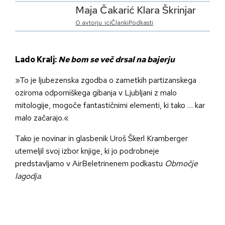
Maja Čakarić Klara Škrinjar
O avtorju_ici
Članki
Podkasti
Lado Kralj:
Ne bom se več drsal na bajerju
»To je ljubezenska zgodba o zametkih partizanskega
oziroma odporniškega gibanja v Ljubljani z malo
mitologije, mogoče fantastičnimi elementi, ki tako … kar
malo začarajo.«
Tako je novinar in glasbenik Uroš Škerl Kramberger
utemeljil svoj izbor knjige, ki jo podrobneje
predstavljamo v AirBeletrinenem podkastu
Območje
lagodja
.