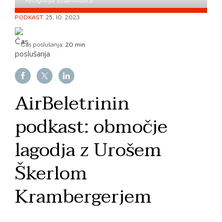
Fotografija: strasnohudi.si
Skip
PODKAST
25. 10. 2023
to
content
Čas poslušanja:
20 min
AirBeletrinin
podkast: območje
lagodja z Urošem
Škerlom
Krambergerjem