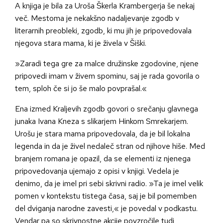
A knjiga je bila za Uroša Škerla Krambergerja še nekaj
več. Mestoma je nekakšno nadaljevanje zgodb v
literarnih preobleki, zgodb, ki mu jih je pripovedovala
njegova stara mama, ki je živela v Šiški.
»Zaradi tega gre za malce družinske zgodovine, njene
pripovedi imam v živem spominu, saj je rada govorila o
tem, sploh če si jo še malo povprašal.«
Ena izmed Kraljevih zgodb govori o srečanju glavnega
junaka Ivana Kneza s slikarjem Hinkom Smrekarjem.
Urošu je stara mama pripovedovala, da je bil lokalna
legenda in da je živel nedaleč stran od njihove hiše. Med
branjem romana je opazil, da se elementi iz njenega
pripovedovanja ujemajo z opisi v knjigi. Vedela je
denimo, da je imel pri sebi skrivni radio. »Ta je imel velik
pomen v kontekstu tistega časa, saj je bil pomemben
del dviganja narodne zavesti,« je povedal v podkastu.
Vendar pa so skrivnostne akcije povzročile tudi