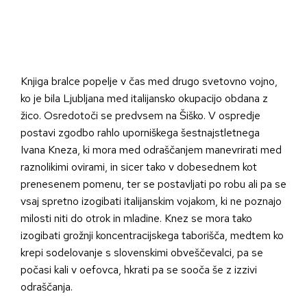
Knjiga bralce popelje v čas med drugo svetovno vojno,
ko je bila Ljubljana med italijansko okupacijo obdana z
žico. Osredotoči se predvsem na Šiško. V ospredje
postavi zgodbo rahlo uporniškega šestnajstletnega
Ivana Kneza, ki mora med odraščanjem manevrirati med
raznolikimi ovirami, in sicer tako v dobesednem kot
prenesenem pomenu, ter se postavljati po robu ali pa se
vsaj spretno izogibati italijanskim vojakom, ki ne poznajo
milosti niti do otrok in mladine. Knez se mora tako
izogibati grožnji koncentracijskega taborišča, medtem ko
krepi sodelovanje s slovenskimi obveščevalci, pa se
počasi kali v oefovca, hkrati pa se sooča še z izzivi
odraščanja.