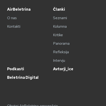
AirBeletrina
Članki
O nas
Seznami
Kontakti
Kolumna
Kritike
Panorama
Refleksija
Intervju
Podkasti
Avtorji_ice
Beletrina Digital
Obstoj AirBeletrine omogočajo