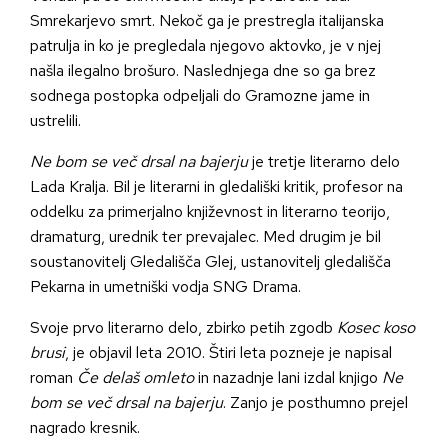
Smrekarjevo smrt. Nekoč ga je prestregla italijanska
patrulja in ko je pregledala njegovo aktovko, je v njej
našla ilegalno brošuro. Naslednjega dne so ga brez
sodnega postopka odpeljali do Gramozne jame in
ustrelili.
Ne bom se več drsal na bajerju
je tretje literarno delo
Lada Kralja. Bil je literarni in gledališki kritik, profesor na
oddelku za primerjalno književnost in literarno teorijo,
dramaturg, urednik ter prevajalec. Med drugim je bil
soustanovitelj Gledališča Glej, ustanovitelj gledališča
Pekarna in umetniški vodja SNG Drama.
Svoje prvo literarno delo, zbirko petih zgodb
Kosec koso
brusi
, je objavil leta 2010. Štiri leta pozneje je napisal
roman
Če delaš omleto
in nazadnje lani izdal knjigo
Ne
bom se več drsal na bajerju
. Zanjo je posthumno prejel
nagrado kresnik.