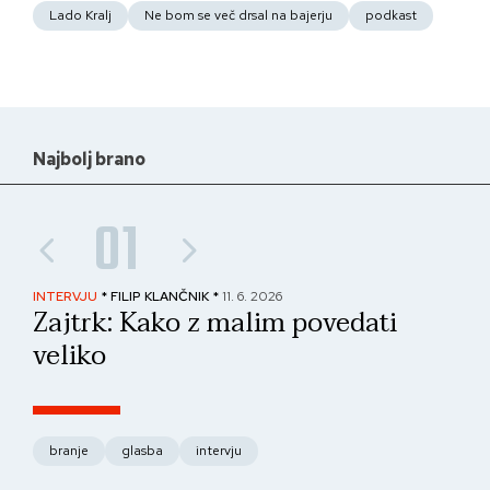
Lado Kralj
Ne bom se več drsal na bajerju
podkast
Najbolj brano
01
INTERVJU
* FILIP KLANČNIK *
11. 6. 2026
PAN
Zajtrk: Kako z malim povedati
No
veliko
fo
branje
glasba
intervju