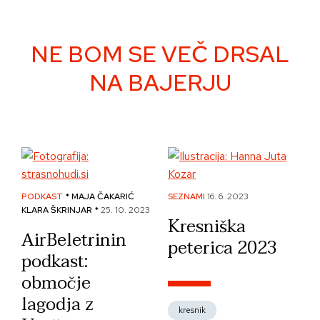
Skip
to
content
NE BOM SE VEČ DRSAL
NA BAJERJU
PODKAST
* MAJA ČAKARIĆ
SEZNAMI
16. 6. 2023
KLARA ŠKRINJAR *
25. 10. 2023
Kresniška
AirBeletrinin
peterica 2023
podkast:
območje
lagodja z
kresnik