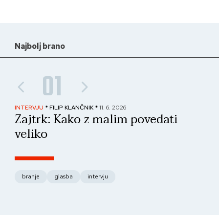
Najbolj brano
01
INTERVJU
* FILIP KLANČNIK *
11. 6. 2026
PAN
Zajtrk: Kako z malim povedati
No
veliko
fo
branje
glasba
intervju