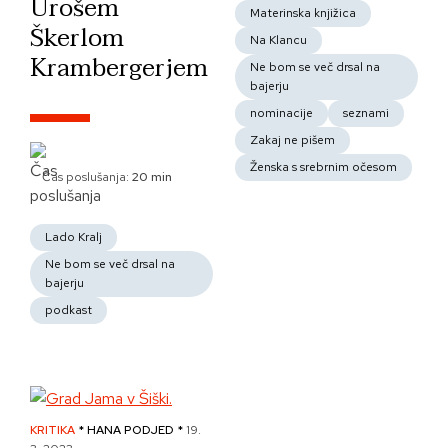
Urošem
Materinska knjižica
Škerlom
Na Klancu
Krambergerjem
Ne bom se več drsal na
bajerju
nominacije
seznami
Zakaj ne pišem
Ženska s srebrnim očesom
Čas poslušanja:
20 min
Lado Kralj
Ne bom se več drsal na
bajerju
podkast
KRITIKA
* HANA PODJED *
19.