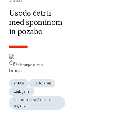
3. 2023
Usode četrti
med spominom
in pozabo
Čas branja:
8 min
kritika
Lado Kralj
Ljubljana
Ne bom se več drsal na
bajerju