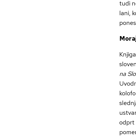
tudi n
lani, 
ponesr
Moraj
Knjig
sloven
na Slo
Uvodn
kolofo
slednj
ustvar
odprt 
pomen