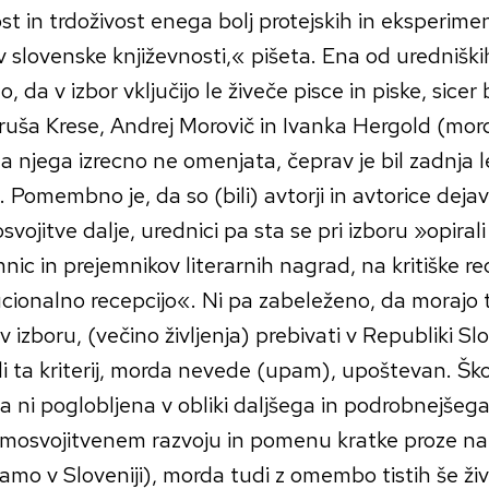
st in trdoživost enega bolj protejskih in eksperime
v slovenske književnosti,« pišeta. Ena od uredniških 
, da v izbor vključijo le živeče pisce in piske, sicer b
ruša Krese, Andrej Morovič in Ivanka Hergold (mor
 a njega izrecno ne omenjata, čeprav je bil zadnja 
. Pomembno je, da so (bili) avtorji in avtorice deja
vojitve dalje, urednici pa sta se pri izboru »opira
nic in prejemnikov literarnih nagrad, na kritiške re
ucionalno recepcijo«. Ni pa zabeleženo, da morajo tis
 v izboru, (večino življenja) prebivati v Republiki Slo
di ta kriterij, morda nevede (upam), upoštevan. Š
 ni poglobljena v obliki daljšega in podrobnejšega
mosvojitvenem razvoju in pomenu kratke proze n
samo v Sloveniji), morda tudi z omembo tistih še živ