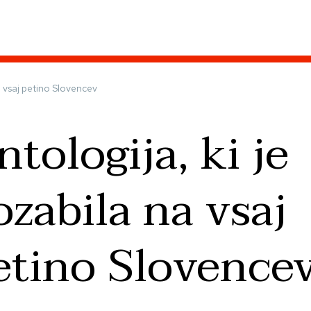
a vsaj petino Slovencev
ntologija, ki je
ozabila na vsaj
etino Slovence