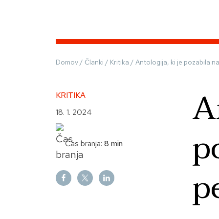
Domov
/
Članki
/
Kritika
/
Antologija, ki je pozabila n
A
KRITIKA
18. 1. 2024
p
Čas branja:
8 min
p