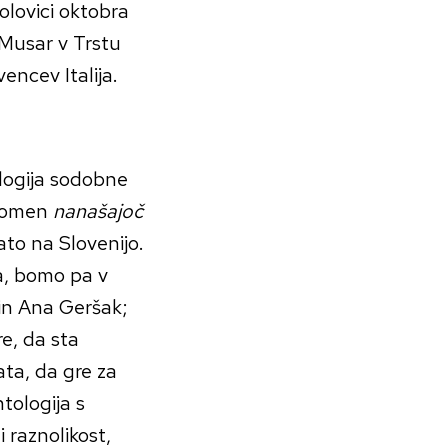
polovici oktobra
 Musar v Trstu
encev Italija.
logija sodobne
pomen
nanašajoč
ato na Slovenijo.
a, bomo pa v
 in Ana Geršak;
e, da sta
ta, da gre za
tologija s
ti raznolikost,