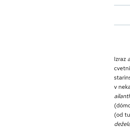
Izraz
a
cvetni
starin
v neka
ailant
(dómo
(od tu
dežela