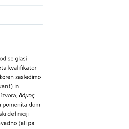
vod se glasi
a kvalifikator
 koren zasledimo
kant) in
 izvora,
δόμος
ku pomenita dom
i definiciji
avadno (ali pa