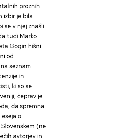
ntalnih proznih
izbir je bila
i se v njej znašli
da tudi Marko
leta Gogin hišni
vni od
li na seznam
cenzije in
ti, ki so se
veniji, čeprav je
koda, da spremna
 eseja o
a Slovenskem (ne
ečih avtorjev in