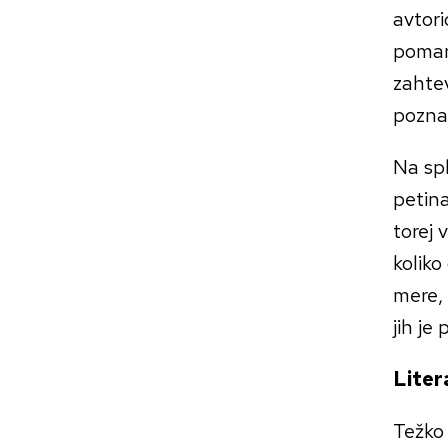
avtori
poman
zahtev
poznav
Na spl
petina
torej 
koliko
mere, 
jih je
Liter
Težko 