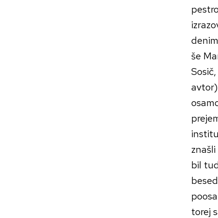
pestro
izrazo
denimo
še Ma
Sosič,
avtor)
osamos
prejem
instit
znašli
bil tu
beseda
poosa
torej 