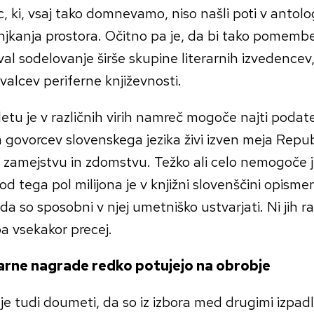
c, ki, vsaj tako domnevamo, niso našli poti v antolo
jkanja prostora. Očitno pa je, da bi tako pomembe
al sodelovanje širše skupine literarnih izvedencev
alcev periferne književnosti.
etu je v različnih virih namreč mogoče najti podate
 govorcev slovenskega jezika živi izven meja Repub
v zamejstvu in zdomstvu. Težko ali celo nemogoče je
 od tega pol milijona je v knjižni slovenščini opism
da so sposobni v njej umetniško ustvarjati. Ni jih r
 pa vsekakor precej.
arne nagrade redko potujejo na obrobje
je tudi doumeti, da so iz izbora med drugimi izpadl