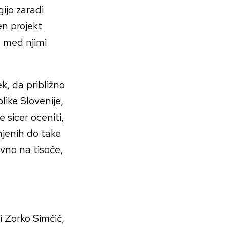
gijo zaradi
n projekt
, med njimi
k, da približno
like Slovenije,
 sicer oceniti,
enjenih do take
avno na tisoče,
i Zorko Simčič,