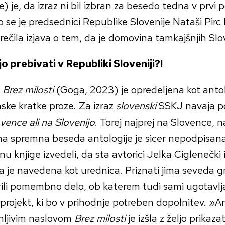
e) je, da izraz ni bil izbran za besedo tedna v prvi 
ko se je predsednici Republike Slovenije Nataši Pirc
ečila izjava o tem, da je domovina tamkajšnjih Slov
o prebivati v Republiki Sloveniji?!
a
Brez milosti
(Goga, 2023) je opredeljena kot anto
ske kratke proze. Za izraz
slovenski
SSKJ navaja 
vence ali na Slovenijo
. Torej najprej na Slovence, n
a spremna beseda antologije je sicer nepodpisan
nu knjige izvedeli, da sta avtorici Jelka Ciglenečki
a je navedena kot urednica. Priznati jima seveda gr
ili pomembno delo, ob katerem tudi sami ugotavlja
projekt, ki bo v prihodnje potreben dopolnitev. »An
ljivim naslovom
Brez milosti
je izšla z željo prikaza