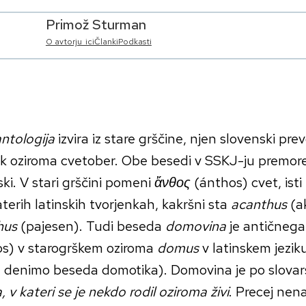
Primož Sturman
O avtorju_ici
Članki
Podkasti
ntologija
izvira iz stare grščine, njen slovenski pre
k oziroma cvetober. Obe besedi v SSKJ-ju premoret
ski. V stari grščini pomeni
ἄνθος
(ánthos) cvet, isti
terih latinskih tvorjenkah, kakršni sta
acanthus
(a
hus
(pajesen). Tudi beseda
domovina
je antičnega
s) v starogrškem oziroma
domus
v latinskem jezi
 denimo beseda domotika). Domovina je po slovarsk
, v kateri se je nekdo rodil oziroma živi
. Precej nen