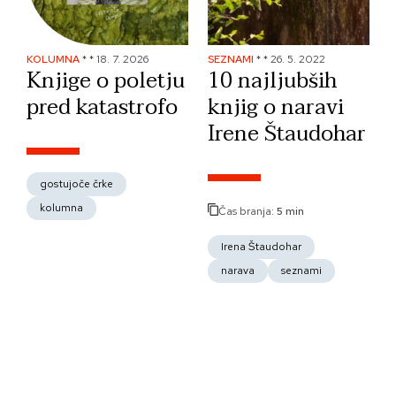
KOLUMNA
*
*
18. 7. 2026
SEZNAMI
*
*
26. 5. 2022
Knjige o poletju
10 najljubših
pred katastrofo
knjig o naravi
Irene Štaudohar
gostujoče črke
kolumna
Čas branja:
5 min
Irena Štaudohar
narava
seznami