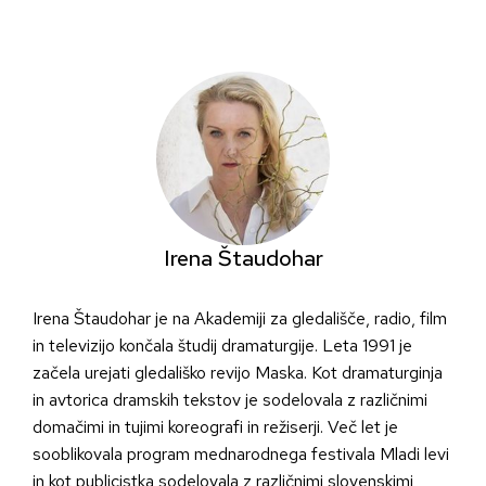
Skip
to
content
Irena Štaudohar
Irena Štaudohar je na Akademiji za gledališče, radio, film
in televizijo končala študij dramaturgije. Leta 1991 je
začela urejati gledališko revijo Maska. Kot dramaturginja
in avtorica dramskih tekstov je sodelovala z različnimi
domačimi in tujimi koreografi in režiserji. Več let je
sooblikovala program mednarodnega festivala Mladi levi
in kot publicistka sodelovala z različnimi slovenskimi