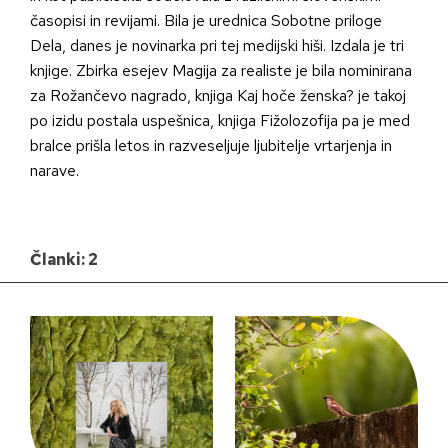
časopisi in revijami. Bila je urednica Sobotne priloge
Dela, danes je novinarka pri tej medijski hiši. Izdala je tri
knjige. Zbirka esejev Magija za realiste je bila nominirana
za Rožančevo nagrado, knjiga Kaj hoče ženska? je takoj
po izidu postala uspešnica, knjiga Fižolozofija pa je med
bralce prišla letos in razveseljuje ljubitelje vrtarjenja in
narave.
Članki: 2