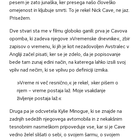
pesem je zato junaška, ker presega našo človeško
omejenost in kljubuje smrti. To je rekel Nick Cave, ne jaz.
Prisežem.
Dve stvari sta me v filmu globoko ganili: prva je Cavova
opomba, ki zadeva njegove »Vremenske dnevnike«, zbir
zapisov o vremenu, ki jih je kot nezadovoljen Avstralec v
Angliji začel pisati, ker se je zdelo, da je popisovanje
bede tam zunaj edini način, na katerega lahko izsili svoj
vpliv nad nečim, ki se vplivu po definiciji izmika.
»Vreme ni več resnično,« je rekel, »ker pišem o
njem – vreme postaja laž. Moje vsakdanje
življenje postaja laž.«
Druga pa je odcvetela Kylie Minogue, ki se znajde na
zadnjih sedežih njegovega avtomobila in z nekakšnim
tesnobnim nasmeškom pripoveduje vse, kar si je Cave
vedno želel slišati o sebi, o svojem šarmu, o svojem