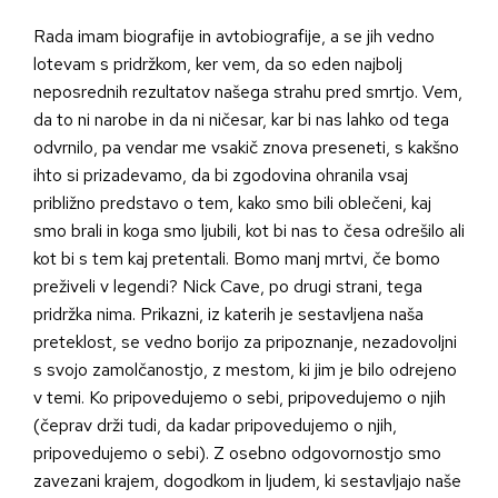
Rada imam biografije in avtobiografije, a se jih vedno
lotevam s pridržkom, ker vem, da so eden najbolj
neposrednih rezultatov našega strahu pred smrtjo. Vem,
da to ni narobe in da ni ničesar, kar bi nas lahko od tega
odvrnilo, pa vendar me vsakič znova preseneti, s kakšno
ihto si prizadevamo, da bi zgodovina ohranila vsaj
približno predstavo o tem, kako smo bili oblečeni, kaj
smo brali in koga smo ljubili, kot bi nas to česa odrešilo ali
kot bi s tem kaj pretentali. Bomo manj mrtvi, če bomo
preživeli v legendi? Nick Cave, po drugi strani, tega
pridržka nima. Prikazni, iz katerih je sestavljena naša
preteklost, se vedno borijo za pripoznanje, nezadovoljni
s svojo zamolčanostjo, z mestom, ki jim je bilo odrejeno
v temi. Ko pripovedujemo o sebi, pripovedujemo o njih
(čeprav drži tudi, da kadar pripovedujemo o njih,
pripovedujemo o sebi). Z osebno odgovornostjo smo
zavezani krajem, dogodkom in ljudem, ki sestavljajo naše