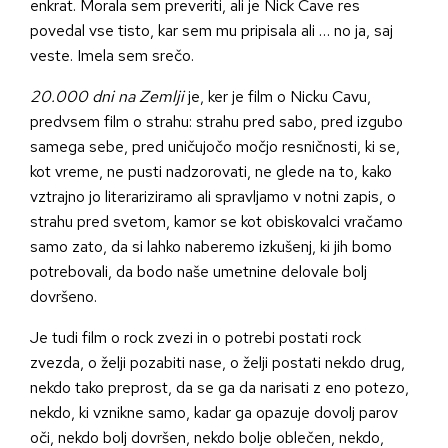
enkrat. Morala sem preveriti, ali je Nick Cave res
povedal vse tisto, kar sem mu pripisala ali … no ja, saj
veste. Imela sem srečo.
20.000 dni na Zemlji
je, ker je film o Nicku Cavu,
predvsem film o strahu: strahu pred sabo, pred izgubo
samega sebe, pred uničujočo močjo resničnosti, ki se,
kot vreme, ne pusti nadzorovati, ne glede na to, kako
vztrajno jo literariziramo ali spravljamo v notni zapis, o
strahu pred svetom, kamor se kot obiskovalci vračamo
samo zato, da si lahko naberemo izkušenj, ki jih bomo
potrebovali, da bodo naše umetnine delovale bolj
dovršeno.
Je tudi film o rock zvezi in o potrebi postati rock
zvezda, o želji pozabiti nase, o želji postati nekdo drug,
nekdo tako preprost, da se ga da narisati z eno potezo,
nekdo, ki vznikne samo, kadar ga opazuje dovolj parov
oči, nekdo bolj dovršen, nekdo bolje oblečen, nekdo,