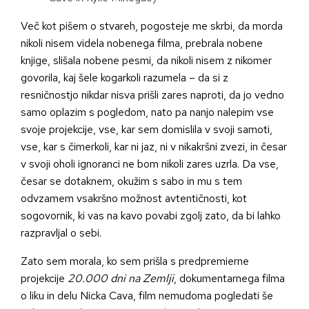
Več kot pišem o stvareh, pogosteje me skrbi, da morda
nikoli nisem videla nobenega filma, prebrala nobene
knjige, slišala nobene pesmi, da nikoli nisem z nikomer
govorila, kaj šele kogarkoli razumela – da si z
resničnostjo nikdar nisva prišli zares naproti, da jo vedno
samo oplazim s pogledom, nato pa nanjo nalepim vse
svoje projekcije, vse, kar sem domislila v svoji samoti,
vse, kar s čimerkoli, kar ni jaz, ni v nikakršni zvezi, in česar
v svoji oholi ignoranci ne bom nikoli zares uzrla. Da vse,
česar se dotaknem, okužim s sabo in mu s tem
odvzamem vsakršno možnost avtentičnosti, kot
sogovornik, ki vas na kavo povabi zgolj zato, da bi lahko
razpravljal o sebi.
Zato sem morala, ko sem prišla s predpremierne
projekcije
20.000 dni na Zemlji
, dokumentarnega filma
o liku in delu Nicka Cava, film nemudoma pogledati še