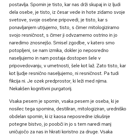
postavlja. Spomin je tisto, kar nas drži skupaj in iz ljudi
dela osebe, je tisto, iz česar vede in hote zidamo svoje
svetove, svoje osebne pripovedi, je tisto, kar s
ponavljanjem utrjujemo, tisto, s čimer mitologiziramo
svojo resničnost, s čimer ji odvzamemo ostrino in jo
naredimo znosnejšo. Smisel zgodbe, v katero smo
potopljeni, se nam izmika, dokler jo neposredno
naseljujemo in nam postaja dostopen šele v
pripovedovanju, v umetnosti, šele kot laž. Zato tisto, kar
kot ljudje resnično naseljujemo, ni resničnost. Pa tudi
fikcija ni. Je ozek predprostor, ki leži med njima.
Nekakšen kognitivni purgatorij.
Vsaka pesem je spomin, vsaka pesem je oseba, ki je
nosilec tega spomina, destiliran, mitologiziran, uredniško
obdelan spomin, ki iz kaosa neposredne izkušnje
potegne bistvo, jo poobči in jo s tem naredi manj
uničujočo za nas in hkrati koristno za druge. Vsaka