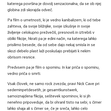
katerega površina je dovolj senzacionalna, da se ob njej
globina zdi skorajda odveč.
Pa film o umetnosti, ki je vedno kanibalizem, ki od tebe
zahteva, da svoje bližnjike, svoje izkušnje in svoje
življenje celokupno prežvečiš, presnoviš in iztrebiš v
obliki fikcije, hkrati pa je edini način, na katerega lahko
prisilimo besede, da od sebe dajo nekaj smisla in se
skozi debelo plast laži poskušajo prebijati k nekim
obrisom resnice.
Predvsem pa je film o spominu. In kar priča o spominu,
vedno priča o smrti.
Vsak človek, ne samo rock zvezda, pravi Nick Cave pri
sedeminpetdesetih, je gesamtkunstwerk,
samoiznajdena fikcija, seštevek spominov, ki si jih
nenehno pripoveduje, da bi ohranil tisto na sebi, s čimer
lahko shaja ali s čimer se, če je sreča, lahko celo