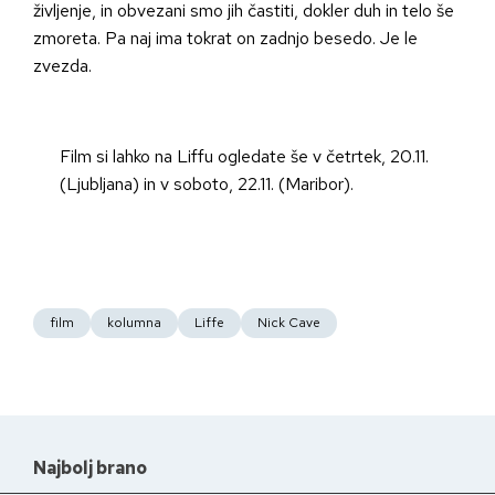
življenje, in obvezani smo jih častiti, dokler duh in telo še
zmoreta. Pa naj ima tokrat on zadnjo besedo. Je le
zvezda.
Film si lahko na Liffu ogledate še v četrtek, 20.11.
(Ljubljana) in v soboto, 22.11. (Maribor).
film
kolumna
Liffe
Nick Cave
Najbolj brano