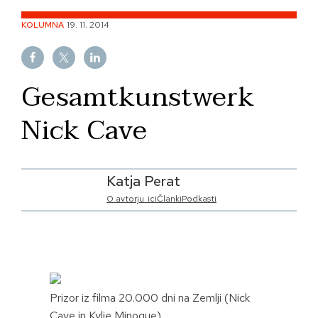
Skip
KOLUMNA
19. 11. 2014
to
content
Gesamtkunstwerk
Nick Cave
Katja Perat
O avtorju_ici
Članki
Podkasti
Prizor iz filma 20.000 dni na Zemlji (Nick
Cave in Kylie Minogue)