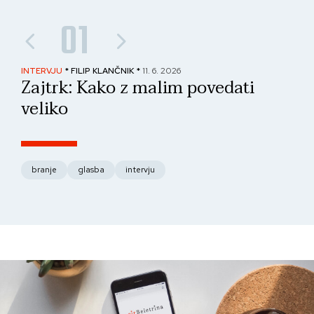
01
INTERVJU
* FILIP KLANČNIK *
11. 6. 2026
PAN
Zajtrk: Kako z malim povedati
No
veliko
fo
branje
glasba
intervju