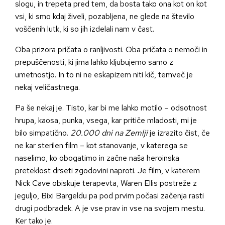
slogu, in trepeta pred tem, da bosta tako ona kot on kot
vsi, ki smo kdaj živeli, pozabljena, ne glede na število
voščenih lutk, ki so jih izdelali nam v čast.
Oba prizora pričata o ranljivosti. Oba pričata o nemoči in
prepuščenosti, ki jima lahko kljubujemo samo z
umetnostjo. In to ni ne eskapizem niti kič, temveč je
nekaj veličastnega.
Pa še nekaj je. Tisto, kar bi me lahko motilo – odsotnost
hrupa, kaosa, punka, vsega, kar pritiče mladosti, mi je
bilo simpatično.
20.000 dni na Zemlji
je izrazito čist, če
ne kar sterilen film – kot stanovanje, v katerega se
naselimo, ko obogatimo in začne naša heroinska
preteklost drseti zgodovini naproti. Je film, v katerem
Nick Cave obiskuje terapevta, Waren Ellis postreže z
jeguljo, Bixi Bargeldu pa pod prvim počasi začenja rasti
drugi podbradek. A je vse prav in vse na svojem mestu.
Ker tako je.