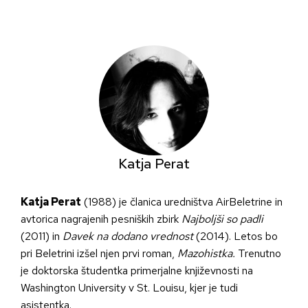
Skip
to
content
Katja Perat
Katja Perat
(1988) je članica uredništva AirBeletrine in
avtorica nagrajenih pesniških zbirk
Najboljši so padli
(2011) in
Davek na dodano vrednost
(2014). Letos bo
pri Beletrini izšel njen prvi roman,
Mazohistka.
Trenutno
je doktorska študentka primerjalne književnosti na
Washington University v St. Louisu, kjer je tudi
asistentka.