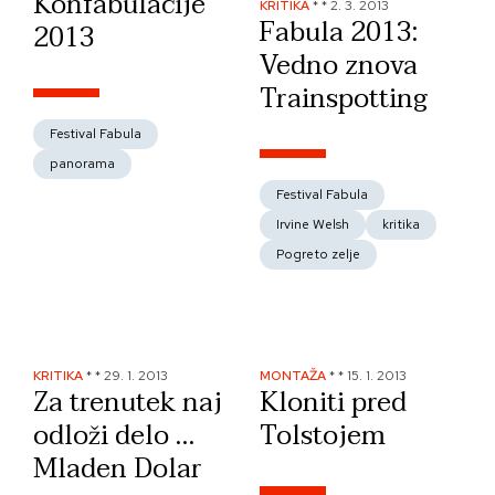
Konfabulacije
KRITIKA
*
*
2. 3. 2013
Fabula 2013:
2013
Vedno znova
Trainspotting
Festival Fabula
panorama
Festival Fabula
Irvine Welsh
kritika
Pogreto zelje
KRITIKA
*
*
29. 1. 2013
MONTAŽA
*
*
15. 1. 2013
Za trenutek naj
Kloniti pred
odloži delo …
Tolstojem
Mladen Dolar