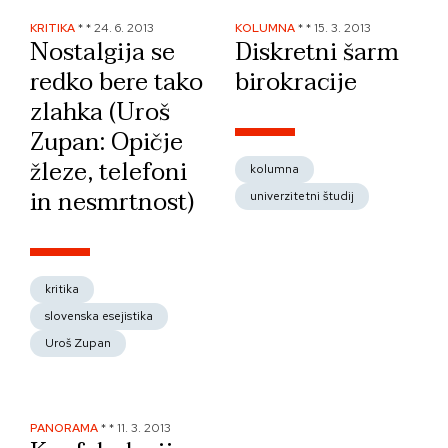
KRITIKA
*
*
24. 6. 2013
KOLUMNA
*
*
15. 3. 2013
Nostalgija se
Diskretni šarm
redko bere tako
birokracije
zlahka (Uroš
Zupan: Opičje
žleze, telefoni
kolumna
in nesmrtnost)
univerzitetni študij
kritika
slovenska esejistika
Uroš Zupan
PANORAMA
*
*
11. 3. 2013