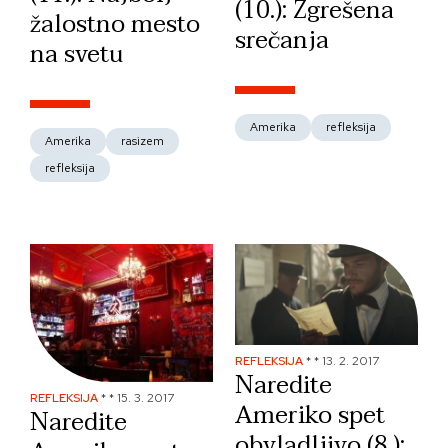
(10.): Zgrešena
žalostno mesto
srečanja
na svetu
Amerika
refleksija
Amerika
rasizem
refleksija
REFLEKSIJA
*
*
13. 2. 2017
Naredite
REFLEKSIJA
*
*
15. 3. 2017
Ameriko spet
Naredite
obvladljivo (8.):