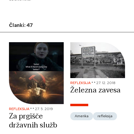
Članki: 47
REFLEKSIJA
*
*
27. 12. 2018
Železna zavesa
REFLEKSIJA
*
*
27. 5. 2019
Za prgišče
Amerika
refleksija
državnih služb