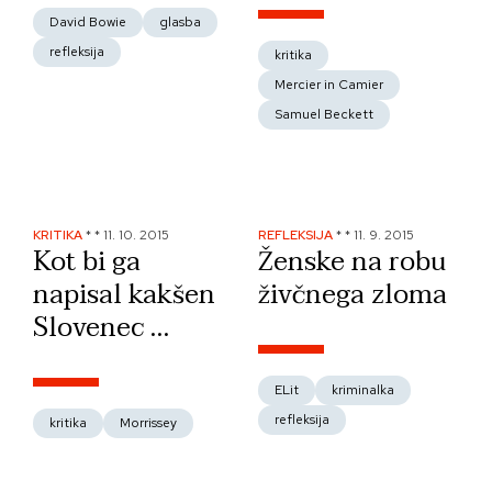
David Bowie
glasba
refleksija
kritika
Mercier in Camier
Samuel Beckett
KRITIKA
*
*
11. 10. 2015
REFLEKSIJA
*
*
11. 9. 2015
Kot bi ga
Ženske na robu
napisal kakšen
živčnega zloma
Slovenec …
ELit
kriminalka
refleksija
kritika
Morrissey