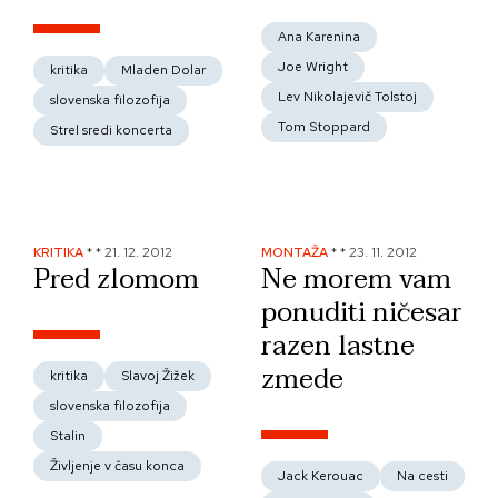
Ana Karenina
Joe Wright
kritika
Mladen Dolar
Lev Nikolajevič Tolstoj
slovenska filozofija
Tom Stoppard
Strel sredi koncerta
KRITIKA
*
*
21. 12. 2012
MONTAŽA
*
*
23. 11. 2012
Pred zlomom
Ne morem vam
ponuditi ničesar
razen lastne
zmede
kritika
Slavoj Žižek
slovenska filozofija
Stalin
Življenje v času konca
Jack Kerouac
Na cesti