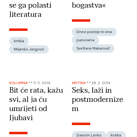
se ga polasti
bogastva«
literatura
Dnevi poezije in vina
panorama
kritika
Svetlana Makarovič
Miljenko Jergović
KOLUMNA
*
*
11. 5. 2014
KRITIKA
*
*
28. 2. 2014
Bit će rata, kažu
Seks, laži in
svi, al ja ću
postmodernize
umrijeti od
m
ljubavi
Davorin Lenko
kritika