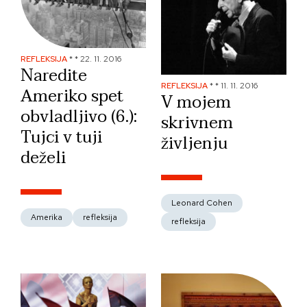
REFLEKSIJA
*
*
22. 11. 2016
Naredite
REFLEKSIJA
*
*
11. 11. 2016
Ameriko spet
V mojem
obvladljivo (6.):
skrivnem
Tujci v tuji
življenju
deželi
Leonard Cohen
Amerika
refleksija
refleksija