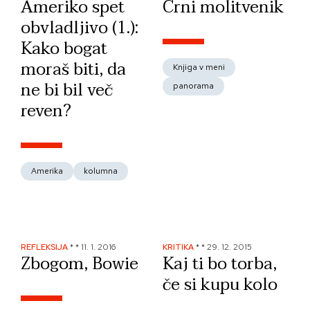
Ameriko spet
Crni molitvenik
obvladljivo (1.):
Kako bogat
moraš biti, da
Knjiga v meni
ne bi bil več
panorama
reven?
Amerika
kolumna
REFLEKSIJA
*
*
11. 1. 2016
KRITIKA
*
*
29. 12. 2015
Zbogom, Bowie
Kaj ti bo torba,
če si kupu kolo