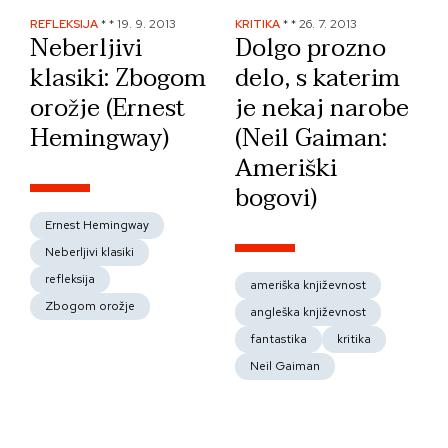
REFLEKSIJA
*
*
19. 9. 2013
KRITIKA
*
*
26. 7. 2013
Neberljivi
Dolgo prozno
klasiki: Zbogom
delo, s katerim
orožje (Ernest
je nekaj narobe
Hemingway)
(Neil Gaiman:
Ameriški
bogovi)
Ernest Hemingway
Neberljivi klasiki
refleksija
ameriška književnost
Zbogom orožje
angleška književnost
fantastika
kritika
Neil Gaiman