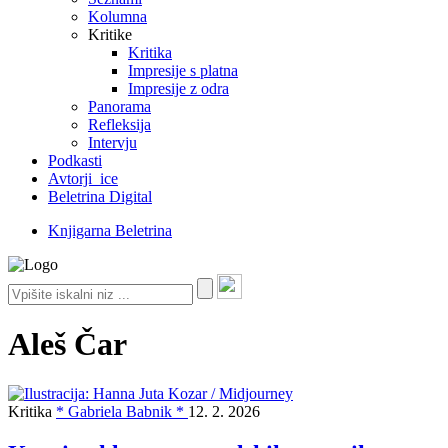
Kolumna
Kritike
Kritika
Impresije s platna
Impresije z odra
Panorama
Refleksija
Intervju
Podkasti
Avtorji_ice
Beletrina Digital
Knjigarna Beletrina
Aleš Čar
Kritika
* Gabriela Babnik *
12. 2. 2026