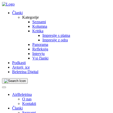
Skip
to
Članki
content
Kategorije
Seznami
Kolumna
Kritika
Impresije s platna
Impresije z odra
Panorama
Refleksija
Intervju
Vsi članki
Podkasti
Avtorji_ice
Beletrina Digital
AirBeletrina
O nas
Kontakti
Članki
Seznami