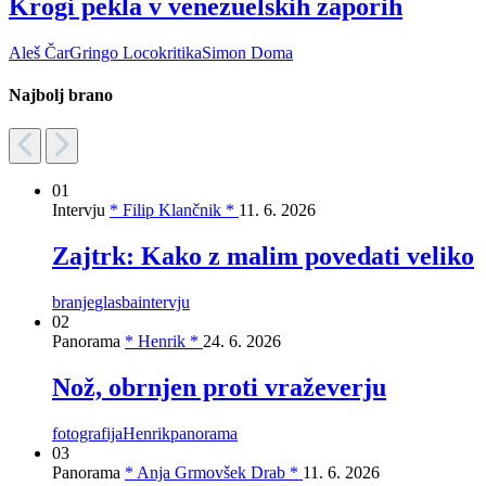
Krogi pekla v venezuelskih zaporih
Aleš Čar
Gringo Loco
kritika
Simon Doma
Najbolj brano
01
Intervju
* Filip Klančnik *
11. 6. 2026
Zajtrk: Kako z malim povedati veliko
branje
glasba
intervju
02
Panorama
* Henrik *
24. 6. 2026
Nož, obrnjen proti vraževerju
fotografija
Henrik
panorama
03
Panorama
* Anja Grmovšek Drab *
11. 6. 2026