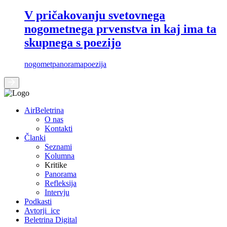
V pričakovanju svetovnega
nogometnega prvenstva in kaj ima ta
skupnega s poezijo
nogomet
panorama
poezija
AirBeletrina
O nas
Kontakti
Članki
Seznami
Kolumna
Kritike
Panorama
Refleksija
Intervju
Podkasti
Avtorji_ice
Beletrina Digital