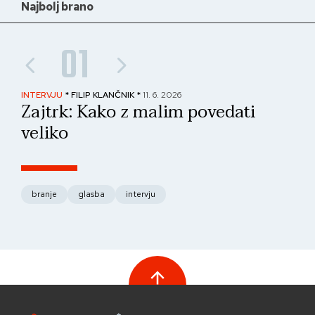
Najbolj brano
01
INTERVJU
* FILIP KLANČNIK *
11. 6. 2026
PAN
Zajtrk: Kako z malim povedati
No
veliko
fo
branje
glasba
intervju