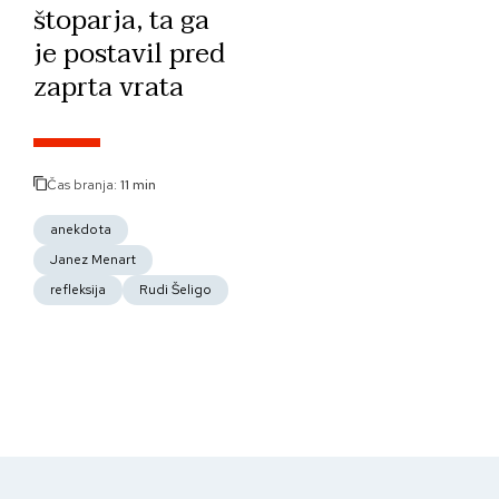
štoparja, ta ga
je postavil pred
zaprta vrata
Čas branja:
11 min
anekdota
Janez Menart
refleksija
Rudi Šeligo