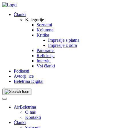
Skip
to
Članki
content
Kategorije
Seznami
Kolumna
Kritika
Impresije s platna
Impresije z odra
Panorama
Refleksija
Intervju
Vsi članki
Podkasti
Avtorji_ice
Beletrina Digital
AirBeletrina
O nas
Kontakti
Članki
Seznami