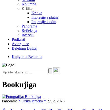
Kolumna
Kritike
Kritika
Impresije s platna
Impresije z odra
Panorama
Refleksija
Intervju
Podkasti
Avtorji_ice
Beletrina Digital
Knjigarna Beletrina
Booknjiga
Panorama
* Urška Bračko *
27. 2. 2025