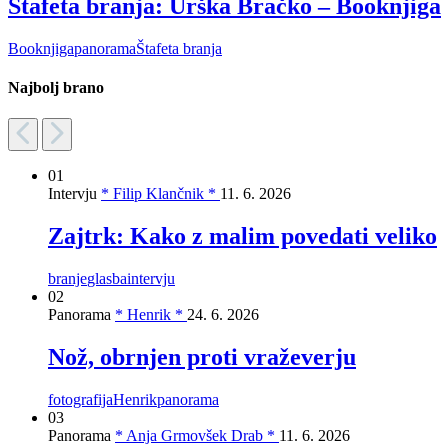
Štafeta branja: Urška Bračko – Booknjiga
Booknjiga
panorama
Štafeta branja
Najbolj brano
01
Intervju
* Filip Klančnik *
11. 6. 2026
Zajtrk: Kako z malim povedati veliko
branje
glasba
intervju
02
Panorama
* Henrik *
24. 6. 2026
Nož, obrnjen proti vraževerju
fotografija
Henrik
panorama
03
Panorama
* Anja Grmovšek Drab *
11. 6. 2026