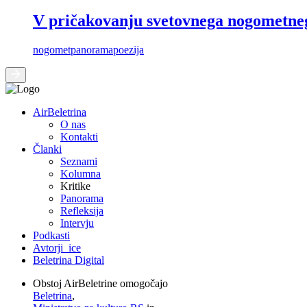
V pričakovanju svetovnega nogometnega
nogomet
panorama
poezija
AirBeletrina
O nas
Kontakti
Članki
Seznami
Kolumna
Kritike
Panorama
Refleksija
Intervju
Podkasti
Avtorji_ice
Beletrina Digital
Obstoj AirBeletrine omogočajo
Beletrina
,