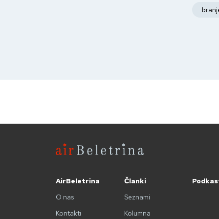
branj
AirBeletrina
Članki
Podkas
O nas
Seznami
Kontakti
Kolumna