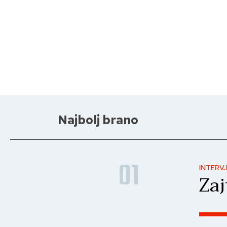
Najbolj brano
01
INTERV
Zaj