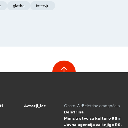
e
glasba
intervju
ti
Avtorji_ice
Obstoj AirBeletrine omogočajo
Beletrina
,
Ministrstvo za kulturo RS
in
Javna agencija za knjigo RS.