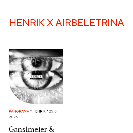
Skip
to
content
HENRIK X AIRBELETRINA
PANORAMA
* HENRIK *
26. 5.
2026
Ganslmeier &