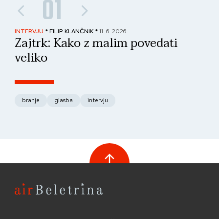
01
INTERVJU
* FILIP KLANČNIK *
11. 6. 2026
PAN
Zajtrk: Kako z malim povedati
No
veliko
fo
branje
glasba
intervju