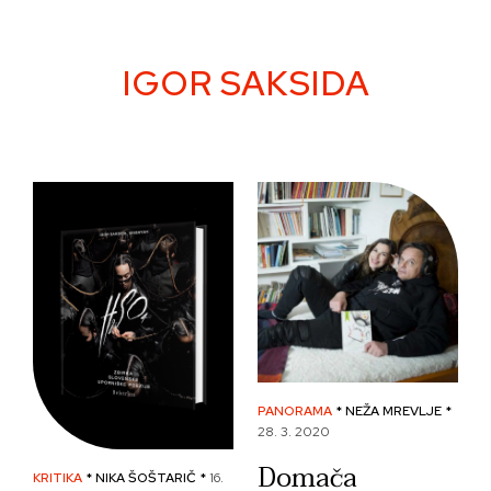
Skip
to
content
IGOR SAKSIDA
PANORAMA
* NEŽA MREVLJE *
28. 3. 2020
Domača
KRITIKA
* NIKA ŠOŠTARIČ *
16.