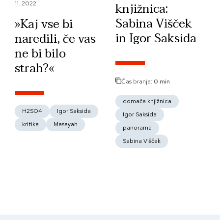
knjižnica:
11. 2022
Sabina Višček
»Kaj vse bi
in Igor Saksida
naredili, če vas
ne bi bilo
strah?«
Čas branja:
0 min
domača knjižnica
H2SO4
Igor Saksida
Igor Saksida
kritika
Masayah
panorama
Sabina Višček