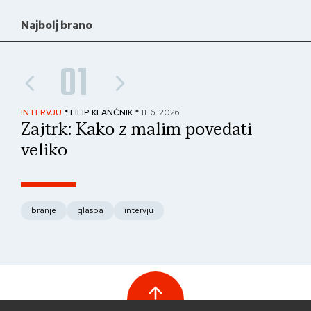
Najbolj brano
01
INTERVJU
* FILIP KLANČNIK *
11. 6. 2026
PAN
Zajtrk: Kako z malim povedati
No
veliko
fo
branje
glasba
intervju