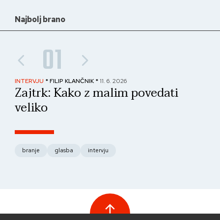
Najbolj brano
01
INTERVJU
* FILIP KLANČNIK *
11. 6. 2026
PAN
Zajtrk: Kako z malim povedati
No
veliko
fo
branje
glasba
intervju