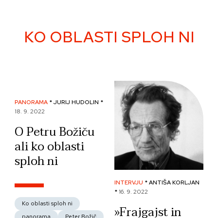
Skip
to
content
KO OBLASTI SPLOH NI
PANORAMA
* JURIJ HUDOLIN *
18. 9. 2022
O Petru Božiču
ali ko oblasti
sploh ni
INTERVJU
* ANTIŠA KORLJAN
*
16. 9. 2022
Ko oblasti sploh ni
»Frajgajst in
panorama
Peter Božič