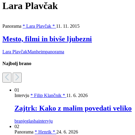
Lara Plavčak
Panorama
* Lara Plavčak *
11. 11. 2015
Mesto, filmi in bivše ljubezni
Lara Plavčak
Manheim
panorama
Najbolj brano
01
Intervju
* Filip Klančnik *
11. 6. 2026
Zajtrk: Kako z malim povedati veliko
branje
glasba
intervju
02
Panorama
* Henrik *
24. 6. 2026