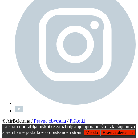
©AirBeletrina
/
Pravna obvestila
/
Piškotki
Ta stran uporablja piškotke za izboljšanje uporabniške izkušnje in za
spremljanje podatkov o obiskanosti strani.
V redu
Pravna obvestila