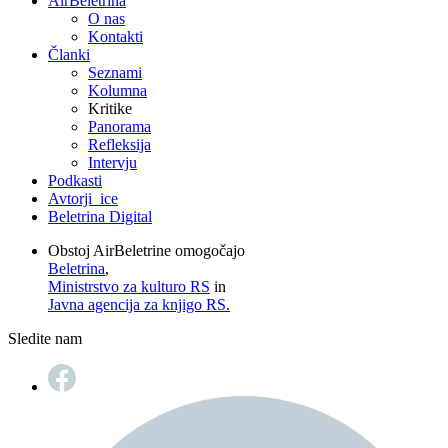
AirBeletrina
O nas
Kontakti
Članki
Seznami
Kolumna
Kritike
Panorama
Refleksija
Intervju
Podkasti
Avtorji_ice
Beletrina Digital
Obstoj AirBeletrine omogočajo
Beletrina
,
Ministrstvo za kulturo RS
in
Javna agencija za knjigo RS.
Sledite nam