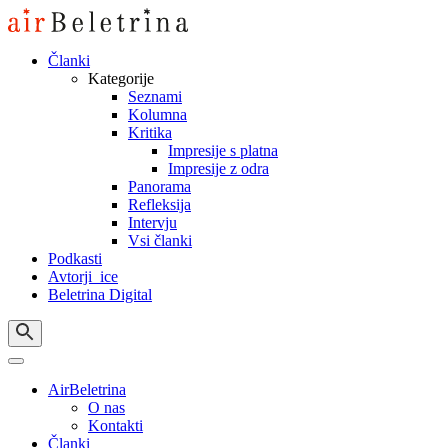
Skip
to
content
Članki
Kategorije
Seznami
Kolumna
Kritika
Impresije s platna
Impresije z odra
Panorama
Refleksija
Intervju
Vsi članki
Podkasti
Avtorji_ice
Beletrina Digital
AirBeletrina
O nas
Kontakti
Članki