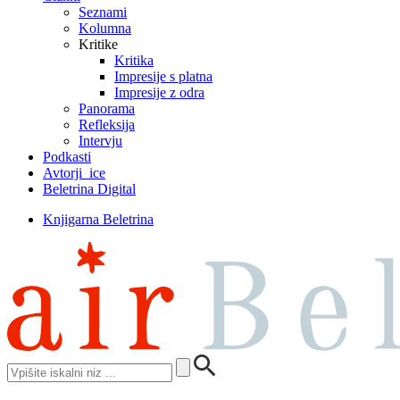
Seznami
Kolumna
Kritike
Kritika
Impresije s platna
Impresije z odra
Panorama
Refleksija
Intervju
Podkasti
Avtorji_ice
Beletrina Digital
Knjigarna Beletrina