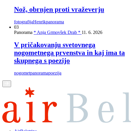
Nož, obrnjen proti vraževerju
fotografija
Henrik
panorama
03
Panorama
* Anja Grmovšek Drab *
11. 6. 2026
V pričakovanju svetovnega
nogometnega prvenstva in kaj ima ta
skupnega s poezijo
nogomet
panorama
poezija