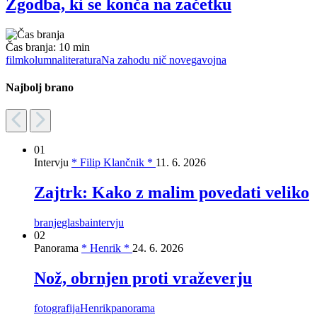
Zgodba, ki se konča na začetku
Čas branja:
10 min
film
kolumna
literatura
Na zahodu nič novega
vojna
Najbolj brano
01
Intervju
* Filip Klančnik *
11. 6. 2026
Zajtrk: Kako z malim povedati veliko
branje
glasba
intervju
02
Panorama
* Henrik *
24. 6. 2026
Nož, obrnjen proti vraževerju
fotografija
Henrik
panorama