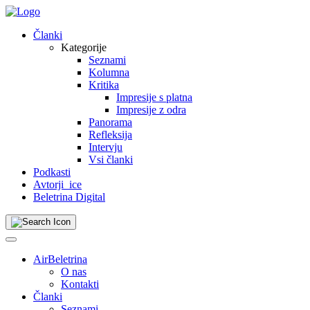
Skip
to
Članki
content
Kategorije
Seznami
Kolumna
Kritika
Impresije s platna
Impresije z odra
Panorama
Refleksija
Intervju
Vsi članki
Podkasti
Avtorji_ice
Beletrina Digital
AirBeletrina
O nas
Kontakti
Članki
Seznami