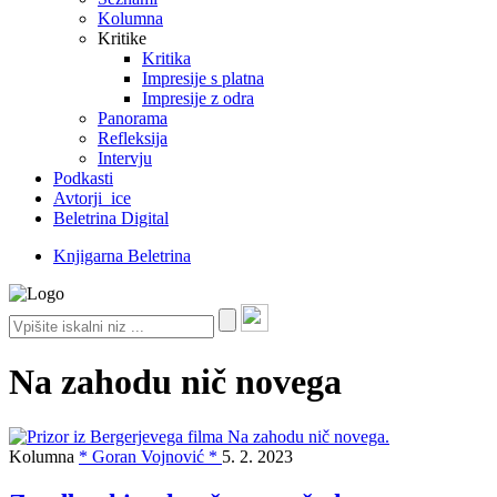
Kolumna
Kritike
Kritika
Impresije s platna
Impresije z odra
Panorama
Refleksija
Intervju
Podkasti
Avtorji_ice
Beletrina Digital
Knjigarna Beletrina
Na zahodu nič novega
Kolumna
* Goran Vojnović *
5. 2. 2023