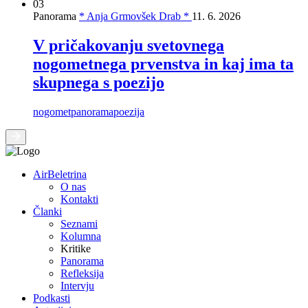
03
Panorama
* Anja Grmovšek Drab *
11. 6. 2026
V pričakovanju svetovnega
nogometnega prvenstva in kaj ima ta
skupnega s poezijo
nogomet
panorama
poezija
AirBeletrina
O nas
Kontakti
Članki
Seznami
Kolumna
Kritike
Panorama
Refleksija
Intervju
Podkasti