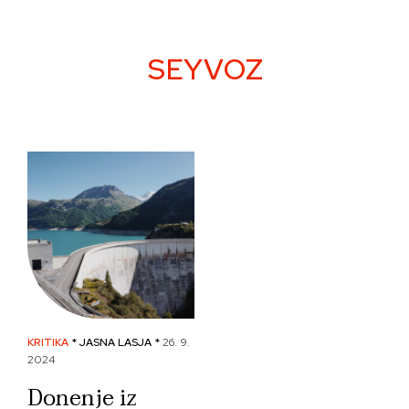
Skip
to
content
SEYVOZ
KRITIKA
* JASNA LASJA *
26. 9.
2024
Donenje iz