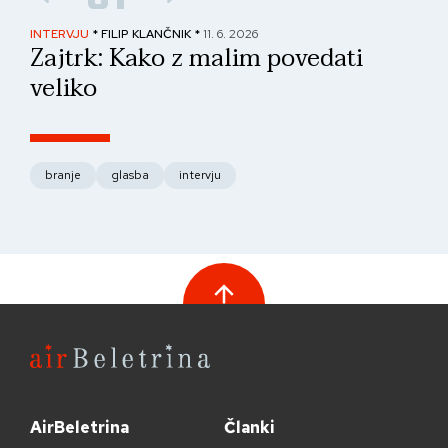
INTERVJU
* FILIP KLANČNIK *
11. 6. 2026
PAN
Zajtrk: Kako z malim povedati
No
veliko
fo
branje
glasba
intervju
AirBeletrina
Članki