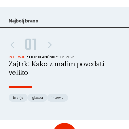
Najbolj brano
01
INTERVJU
* FILIP KLANČNIK *
11. 6. 2026
PAN
Zajtrk: Kako z malim povedati
No
veliko
fo
branje
glasba
intervju