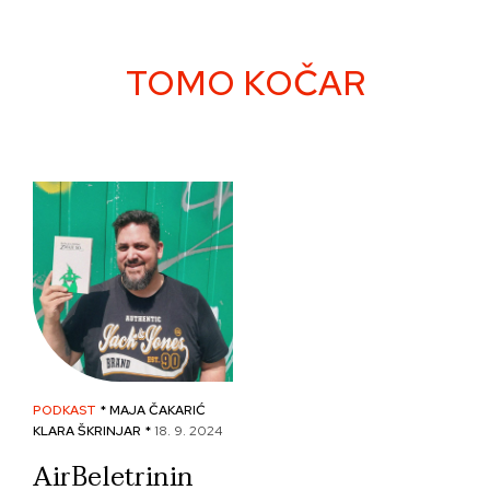
Skip
to
content
TOMO KOČAR
PODKAST
* MAJA ČAKARIĆ
KLARA ŠKRINJAR *
18. 9. 2024
AirBeletrinin