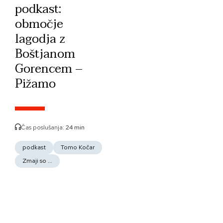
podkast:
območje
lagodja z
Boštjanom
Gorencem –
Pižamo
Čas poslušanja:
24 min
podkast
Tomo Kočar
Zmaji so ...