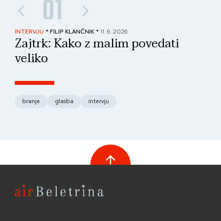
01
INTERVJU
* FILIP KLANČNIK *
11. 6. 2026
PAN
Zajtrk: Kako z malim povedati
No
veliko
fo
branje
glasba
intervju