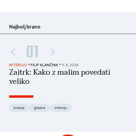
Najbolj brano
01
INTERVJU
* FILIP KLANČNIK *
11. 6. 2026
PAN
Zajtrk: Kako z malim povedati
No
veliko
fo
branje
glasba
intervju