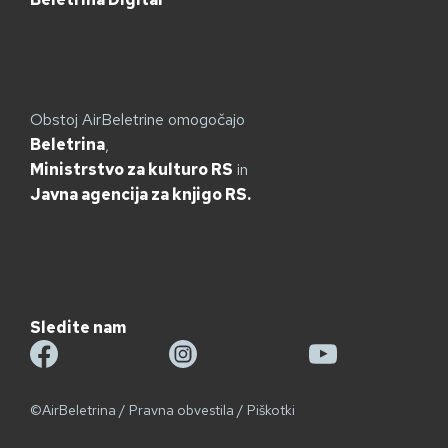
Obstoj AirBeletrine omogočajo
Beletrina
,
Ministrstvo za kulturo RS
in
Javna agencija za knjigo RS.
Sledite nam
©AirBeletrina
/
Pravna obvestila
/
Piškotki