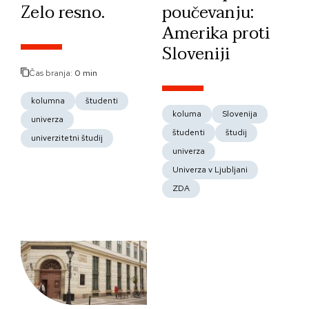
Zelo resno.
poučevanju:
Amerika proti
Sloveniji
Čas branja:
0 min
kolumna
študenti
koluma
Slovenija
univerza
študenti
študij
univerzitetni študij
univerza
Univerza v Ljubljani
ZDA