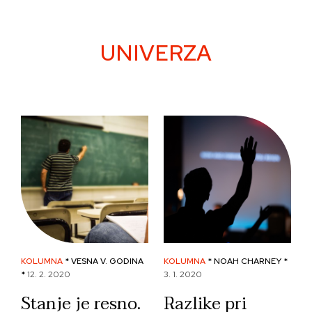
Skip
to
content
UNIVERZA
KOLUMNA
* VESNA V. GODINA
KOLUMNA
* NOAH CHARNEY *
*
12. 2. 2020
3. 1. 2020
Stanje je resno.
Razlike pri