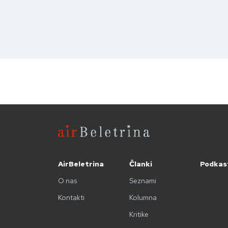
AirBeletrina
Članki
Podkas
O nas
Seznami
Kontakti
Kolumna
Kritike