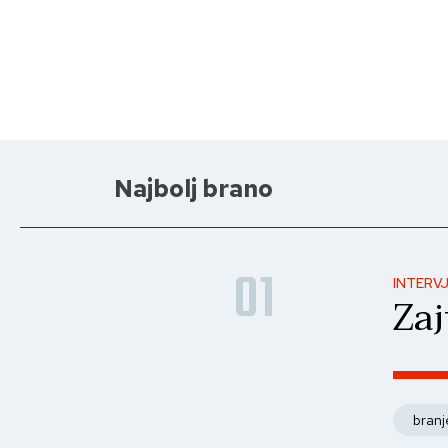
Najbolj brano
01
INTERV
Zaj
branj