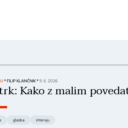
JU
* FILIP KLANČNIK *
11. 6. 2026
trk: Kako z malim povedat
e
glasba
intervju