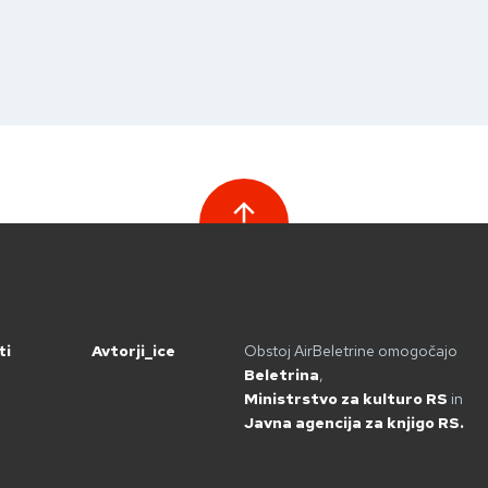
ti
Avtorji_ice
Obstoj AirBeletrine omogočajo
Beletrina
,
Ministrstvo za kulturo RS
in
Javna agencija za knjigo RS.