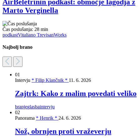
AirBeletrinin podkast: območje lagodja z
Marto Verginella
Čas poslušanja:
28 min
podkast
Vitaliano Trevisan
Works
Najbolj brano
01
Intervju
* Filip Klančnik *
11. 6. 2026
Zajtrk: Kako z malim povedati veliko
branje
glasba
intervju
02
Panorama
* Henrik *
24. 6. 2026
Nož, obrnjen proti vraževerju