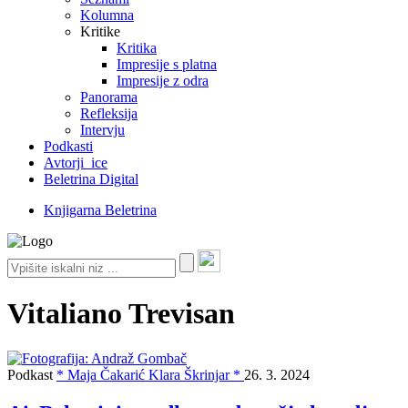
Kolumna
Kritike
Kritika
Impresije s platna
Impresije z odra
Panorama
Refleksija
Intervju
Podkasti
Avtorji_ice
Beletrina Digital
Knjigarna Beletrina
Vitaliano Trevisan
Podkast
* Maja Čakarić Klara Škrinjar *
26. 3. 2024