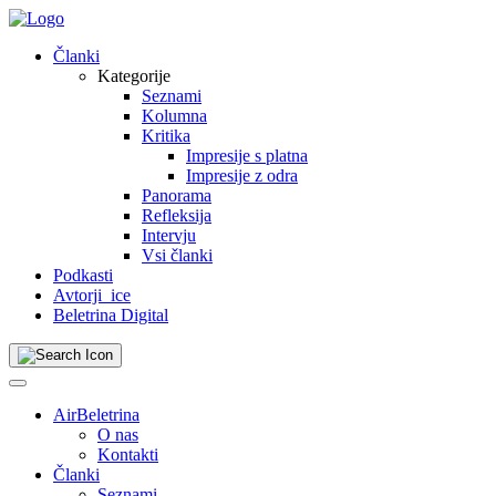
Skip
to
Članki
content
Kategorije
Seznami
Kolumna
Kritika
Impresije s platna
Impresije z odra
Panorama
Refleksija
Intervju
Vsi članki
Podkasti
Avtorji_ice
Beletrina Digital
AirBeletrina
O nas
Kontakti
Članki
Seznami