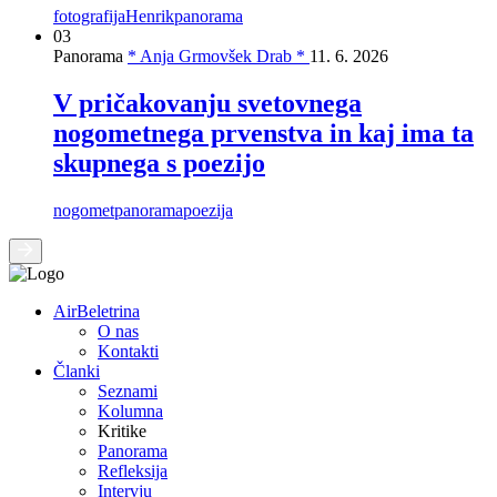
fotografija
Henrik
panorama
03
Panorama
* Anja Grmovšek Drab *
11. 6. 2026
V pričakovanju svetovnega
nogometnega prvenstva in kaj ima ta
skupnega s poezijo
nogomet
panorama
poezija
AirBeletrina
O nas
Kontakti
Članki
Seznami
Kolumna
Kritike
Panorama
Refleksija
Intervju