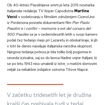
Ob 40-letnici Pasolinijeve smrti je leta 2015 novinarka
italijanske redakcije TV Koper Capodistria
Martina
Vocci
v sodelovanju s filmskim združenjem CizeroUno
iz Pordenona posnela dokumentarni film
Pier Paolo
Pasolini e i confini – memorie a est del corsaro del
900
. Pasolini se je v sedemdesetih letih s svojo kamero
podal čez tedanjo mejo pri Lazaretu in obiskal kraje, ki jih
v Istri še danes naseljuje italijanska narodna skupnost.
Njegova tedanja poteza je bila toliko bolj pogumna in
seveda izzivalna, saj so do konca hladne vojne Italijani, ki
se po letu 1943 niso umaknili iz Istre, v matični domovini
veljali za nekakšne izdajalce oziroma Titove hlapce.
V začetku tridesetih let je družina
krajši čas prebivala tudi v tedaj