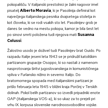
pokopališču. V italijanski prestolnici je žalni nagovor imel
pisatelj
Alberto Moravia
, ki je Pasolinija definiral kot
največjega italijanskega pesnika dvajsetega stoletja in
kot človeka, ki se rodi vsakih sto let. Pasolinijev grob je
danes še vedno na mestu pokopa, kamor je bila šest let
po sinovi smrti položena tudi njegova mati
Susanna
Colussi
.
Žalostno usodo je doživel tudi Pasolinijev brat Guido. Po
razpadu Italije jeseni leta 1943 se je pridružil katoliškim
partizanom grupacije Osoppo, ki so nastali z namenom
nasprotovanja širitvi jugoslovanskega in komunističnega
vpliva v Furlansko nižino in severno Italijo. Do
bratomornega spopada med italijanskimi partizani je
prišlo februarja leta 1945 v bližini kraja Porčinj v Terskih
dolinah. Pokol belih partizanov so izvedli pripadniki enote
GAP (italijanskega VOS-a), ki so ukaz za to prejeli pri
vrhu IX. korpusa slovenske narodnoosvobodilne vojske.