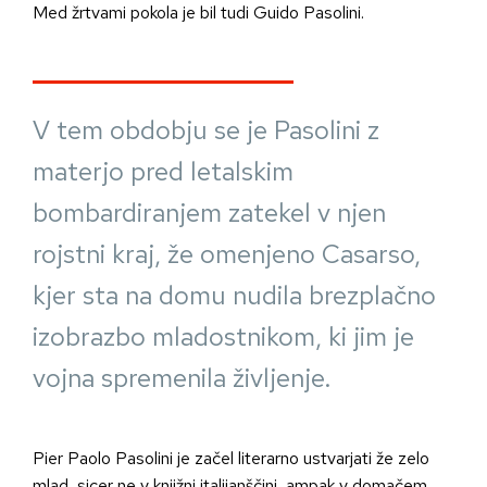
Med žrtvami pokola je bil tudi Guido Pasolini.
V tem obdobju se je Pasolini z
materjo pred letalskim
bombardiranjem zatekel v njen
rojstni kraj, že omenjeno Casarso,
kjer sta na domu nudila brezplačno
izobrazbo mladostnikom, ki jim je
vojna spremenila življenje.
Pier Paolo Pasolini je začel literarno ustvarjati že zelo
mlad, sicer ne v knjižni italijanščini, ampak v domačem