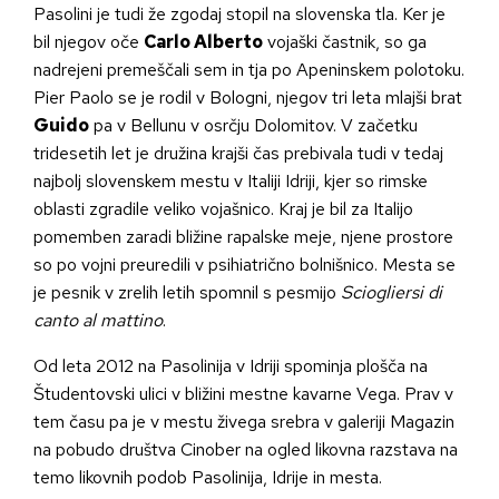
Pasolini je tudi že zgodaj stopil na slovenska tla. Ker je
bil njegov oče
Carlo Alberto
vojaški častnik, so ga
nadrejeni premeščali sem in tja po Apeninskem polotoku.
Pier Paolo se je rodil v Bologni, njegov tri leta mlajši brat
Guido
pa v Bellunu v osrčju Dolomitov. V začetku
tridesetih let je družina krajši čas prebivala tudi v tedaj
najbolj slovenskem mestu v Italiji Idriji, kjer so rimske
oblasti zgradile veliko vojašnico. Kraj je bil za Italijo
pomemben zaradi bližine rapalske meje, njene prostore
so po vojni preuredili v psihiatrično bolnišnico. Mesta se
je pesnik v zrelih letih spomnil s pesmijo
Sciogliersi di
canto al mattino
.
Od leta 2012 na Pasolinija v Idriji spominja plošča na
Študentovski ulici v bližini mestne kavarne Vega. Prav v
tem času pa je v mestu živega srebra v galeriji Magazin
na pobudo društva Cinober na ogled likovna razstava na
temo likovnih podob Pasolinija, Idrije in mesta.