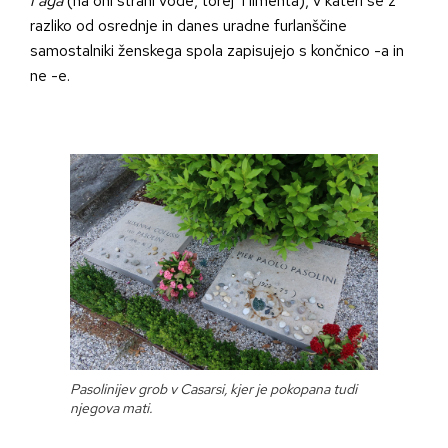
l’aga
(na oni strani vode, torej Tilmenta), v kateri se z
razliko od osrednje in danes uradne furlanščine
samostalniki ženskega spola zapisujejo s končnico -a in
ne -e.
Pasolinijev grob v Casarsi, kjer je pokopana tudi
njegova mati.