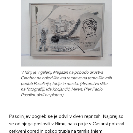
V Idriji je v galeriji Magazin na pobudo društva
Cinober na ogled likovna razstava na temo likovnih
podob Pasolinija, Idrije in mesta. (Avtorstvo slike
na fotografiji: Ida Kocjančič, Miren: Pier Paolo
Pasolini, akril na platnu)
Pasolinijev pogreb se je odvil v dveh reprizah. Najprej so
se od njega poslovili v Rimu, nato pa je v Casarsi potekal
cerkveni obred in pokop trupla na tamkajšnjem