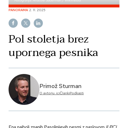
Fotografija: Anatole Saderman / Wikimedia
Skip
PANORAMA
2. 11. 2025
to
content
Pol stoletja brez
upornega pesnika
Primož Sturman
O avtorju_ici
Članki
Podkasti
Ena najbolj znanih Pasolinijevih pesmi z naslovom
Il PCI