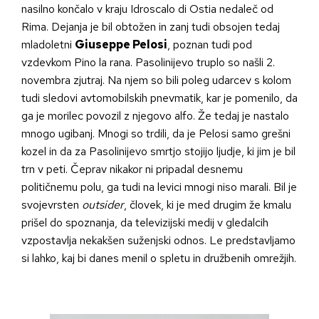
nasilno končalo v kraju Idroscalo di Ostia nedaleč od
Rima. Dejanja je bil obtožen in zanj tudi obsojen tedaj
mladoletni
Giuseppe Pelosi
, poznan tudi pod
vzdevkom Pino la rana. Pasolinijevo truplo so našli 2.
novembra zjutraj. Na njem so bili poleg udarcev s kolom
tudi sledovi avtomobilskih pnevmatik, kar je pomenilo, da
ga je morilec povozil z njegovo alfo. Že tedaj je nastalo
mnogo ugibanj. Mnogi so trdili, da je Pelosi samo grešni
kozel in da za Pasolinijevo smrtjo stojijo ljudje, ki jim je bil
trn v peti. Čeprav nikakor ni pripadal desnemu
političnemu polu, ga tudi na levici mnogi niso marali. Bil je
svojevrsten
outsider
, človek, ki je med drugim že kmalu
prišel do spoznanja, da televizijski medij v gledalcih
vzpostavlja nekakšen suženjski odnos. Le predstavljamo
si lahko, kaj bi danes menil o spletu in družbenih omrežjih.