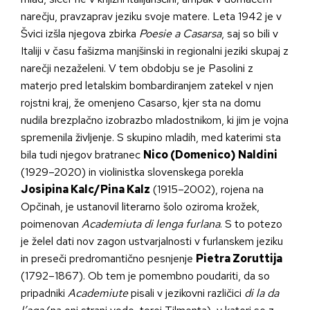
narečju, pravzaprav jeziku svoje matere. Leta 1942 je v
Švici izšla njegova zbirka
Poesie a Casarsa
, saj so bili v
Italiji v času fašizma manjšinski in regionalni jeziki skupaj z
narečji nezaželeni. V tem obdobju se je Pasolini z
materjo pred letalskim bombardiranjem zatekel v njen
rojstni kraj, že omenjeno Casarso, kjer sta na domu
nudila brezplačno izobrazbo mladostnikom, ki jim je vojna
spremenila življenje. S skupino mladih, med katerimi sta
bila tudi njegov bratranec
Nico (Domenico) Naldini
(1929–2020) in violinistka slovenskega porekla
Josipina Kalc/Pina Kalz
(1915–2002), rojena na
Opčinah, je ustanovil literarno šolo oziroma krožek,
poimenovan
Academiuta di lenga furlana
. S to potezo
je želel dati nov zagon ustvarjalnosti v furlanskem jeziku
in preseči predromantično pesnjenje
Pietra Zoruttija
(1792–1867). Ob tem je pomembno poudariti, da so
pripadniki
Academiute
pisali v jezikovni različici
di la da