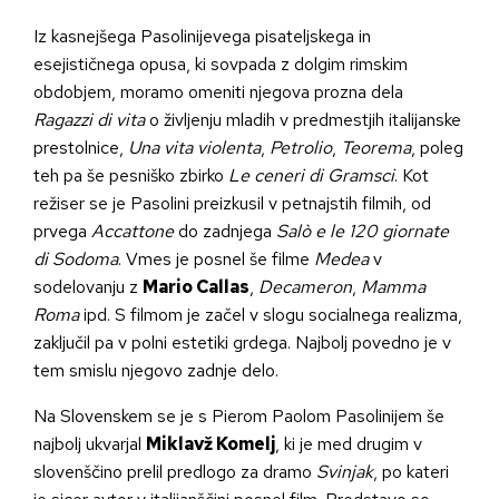
Iz kasnejšega Pasolinijevega pisateljskega in
esejističnega opusa, ki sovpada z dolgim rimskim
obdobjem, moramo omeniti njegova prozna dela
Ragazzi di vita
o življenju mladih v predmestjih italijanske
prestolnice,
Una vita violenta
,
Petrolio
,
Teorema
, poleg
teh pa še pesniško zbirko
Le ceneri di Gramsci
. Kot
režiser se je Pasolini preizkusil v petnajstih filmih, od
prvega
Accattone
do zadnjega
Sal
ò e le
120 giornate
di Sodoma
. Vmes je posnel še filme
Medea
v
sodelovanju z
Mario Callas
,
Decameron
,
Mamma
Roma
ipd. S filmom je začel v slogu socialnega realizma,
zaključil pa v polni estetiki grdega. Najbolj povedno je v
tem smislu njegovo zadnje delo.
Na Slovenskem se je s Pierom Paolom Pasolinijem še
najbolj ukvarjal
Miklavž Komelj
, ki je med drugim v
slovenščino prelil predlogo za dramo
Svinjak
, po kateri