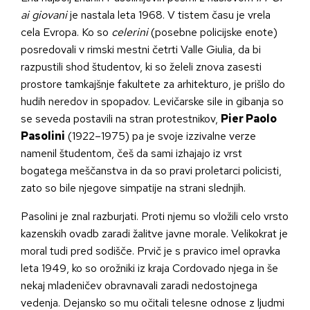
ai giovani
je nastala leta 1968. V tistem času je vrela
cela Evropa. Ko so
celerini
(posebne policijske enote)
posredovali v rimski mestni četrti Valle Giulia, da bi
razpustili shod študentov, ki so želeli znova zasesti
prostore tamkajšnje fakultete za arhitekturo, je prišlo do
hudih neredov in spopadov. Levičarske sile in gibanja so
se seveda postavili na stran protestnikov,
Pier Paolo
Pasolini
(1922–1975) pa je svoje izzivalne verze
namenil študentom, češ da sami izhajajo iz vrst
bogatega meščanstva in da so pravi proletarci policisti,
zato so bile njegove simpatije na strani slednjih.
Pasolini je znal razburjati. Proti njemu so vložili celo vrsto
kazenskih ovadb zaradi žalitve javne morale. Velikokrat je
moral tudi pred sodišče. Prvič je s pravico imel opravka
leta 1949, ko so orožniki iz kraja Cordovado njega in še
nekaj mladeničev obravnavali zaradi nedostojnega
vedenja. Dejansko so mu očitali telesne odnose z ljudmi