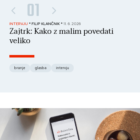
01
INTERVJU
* FILIP KLANČNIK *
11. 6. 2026
PAN
Zajtrk: Kako z malim povedati
No
veliko
fo
branje
glasba
intervju