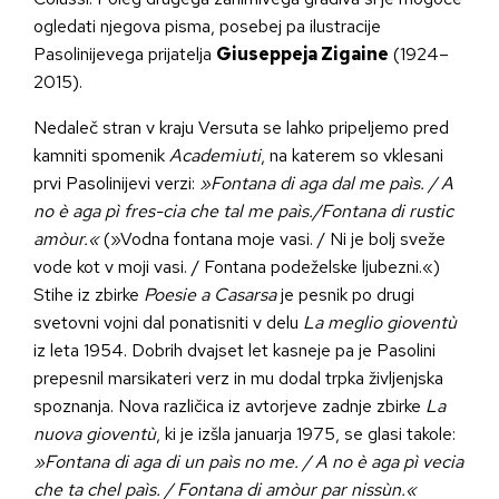
ogledati njegova pisma, posebej pa ilustracije
Pasolinijevega prijatelja
Giuseppeja
Zigaine
(1924–
2015).
Nedaleč stran v kraju Versuta se lahko pripeljemo pred
kamniti spomenik
Academiuti
, na katerem so vklesani
prvi Pasolinijevi verzi:
»
Fontana di aga dal me paìs. / A
no è aga pì fres-cia che tal me paìs./Fontana di rustic
amòur.
«
(»Vodna fontana moje vasi. / Ni je bolj sveže
vode kot v moji vasi. / Fontana podeželske ljubezni.«)
Stihe iz zbirke
Poesie a Casarsa
je pesnik po drugi
svetovni vojni dal ponatisniti v delu
La meglio gioventù
iz leta 1954. Dobrih dvajset let kasneje pa je Pasolini
prepesnil marsikateri verz in mu dodal trpka življenjska
spoznanja. Nova različica iz avtorjeve zadnje zbirke
La
nuova giovent
ù
, ki je izšla januarja 1975, se glasi takole:
»Fontana di aga di un paìs no me. / A no è aga pì vecia
che ta chel paìs. / Fontana di amòur par nissùn.«