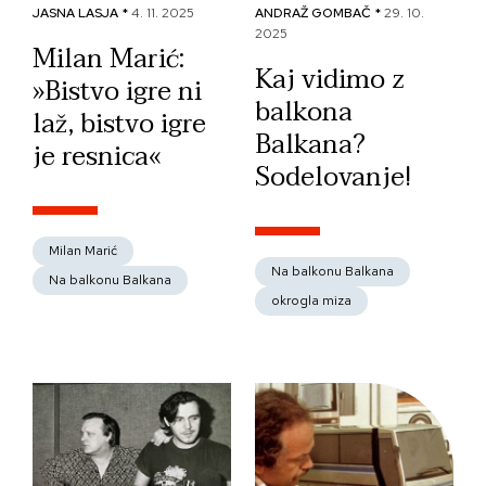
JASNA LASJA *
4. 11. 2025
ANDRAŽ GOMBAČ *
29. 10.
2025
Milan Marić:
Kaj vidimo z
»Bistvo igre ni
balkona
laž, bistvo igre
Balkana?
je resnica«
Sodelovanje!
Milan Marić
Na balkonu Balkana
Na balkonu Balkana
okrogla miza