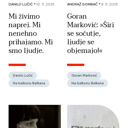
DANILO LUČIĆ *
10. 11. 2025
ANDRAŽ GOMBAČ *
9. 11. 2025
Mi živimo
Goran
naprej. Mi
Marković: »Širi
nenehno
se sočutje,
prihajamo. Mi
ljudje se
smo ljudje.
objemajo!«
Danilo Lučić
Goran Marković
Na balkonu Balkana
Na balkonu Balkana