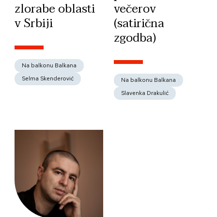
zlorabe oblasti
večerov
v Srbiji
(satirična
zgodba)
Na balkonu Balkana
Selma Skenderović
Na balkonu Balkana
Slavenka Drakulić