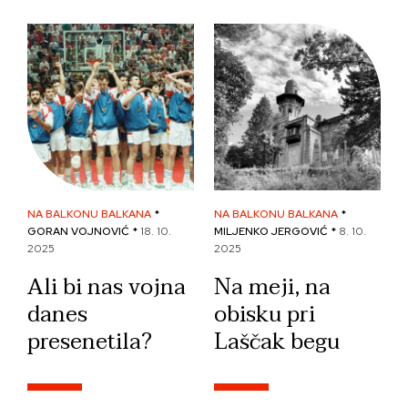
NA BALKONU BALKANA
*
NA BALKONU BALKANA
*
GORAN VOJNOVIĆ *
18. 10.
MILJENKO JERGOVIĆ *
8. 10.
2025
2025
Ali bi nas vojna
Na meji, na
danes
obisku pri
presenetila?
Laščak begu