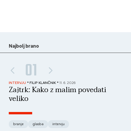
Najbolj brano
01
INTERVJU
* FILIP KLANČNIK *
11. 6. 2026
PAN
Zajtrk: Kako z malim povedati
No
veliko
fo
branje
glasba
intervju