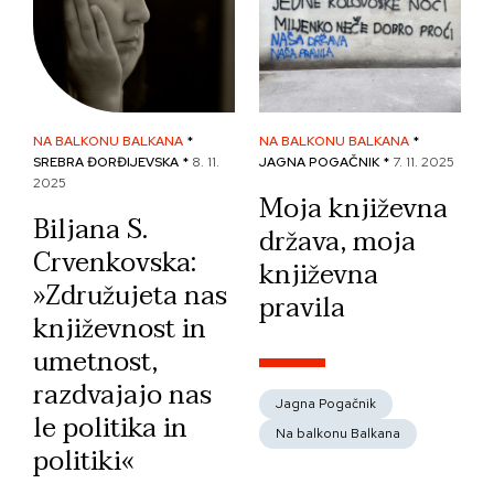
NA BALKONU BALKANA
*
NA BALKONU BALKANA
*
SREBRA ĐORĐIJEVSKA *
8. 11.
JAGNA POGAČNIK *
7. 11. 2025
2025
Moja književna
Biljana S.
država, moja
Crvenkovska:
književna
»Združujeta nas
pravila
književnost in
umetnost,
razdvajajo nas
Jagna Pogačnik
le politika in
Na balkonu Balkana
politiki«