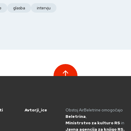
e
glasba
intervju
ti
Avtorji_ice
Obstoj AirBeletrine omogočajo
Beletrina
,
Ministrstvo za kulturo RS
in
Javna agencija za knjigo RS.