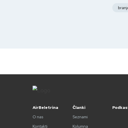
branj
AirBeletrina
Članki
Podkas
O nas
Seznami
Kontakti
Kolumna