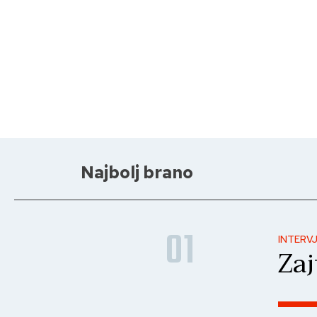
Najbolj brano
01
INTERV
Zaj