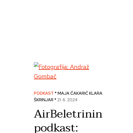
Skip
to
content
PODKAST
* MAJA ČAKARIĆ KLARA
ŠKRINJAR *
21. 6. 2024
AirBeletrinin
podkast: