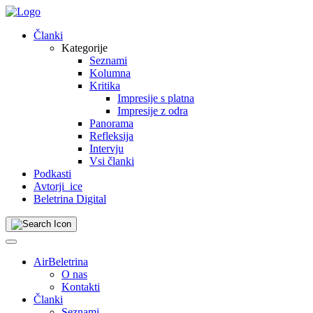
Skip
to
Članki
content
Kategorije
Seznami
Kolumna
Kritika
Impresije s platna
Impresije z odra
Panorama
Refleksija
Intervju
Vsi članki
Podkasti
Avtorji_ice
Beletrina Digital
AirBeletrina
O nas
Kontakti
Članki
Seznami