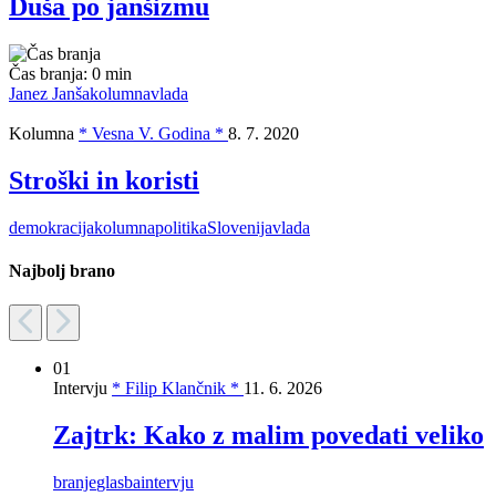
Duša po janšizmu
Čas branja:
0 min
Janez Janša
kolumna
vlada
Kolumna
* Vesna V. Godina *
8. 7. 2020
Stroški in koristi
demokracija
kolumna
politika
Slovenija
vlada
Najbolj brano
01
Intervju
* Filip Klančnik *
11. 6. 2026
Zajtrk: Kako z malim povedati veliko
branje
glasba
intervju