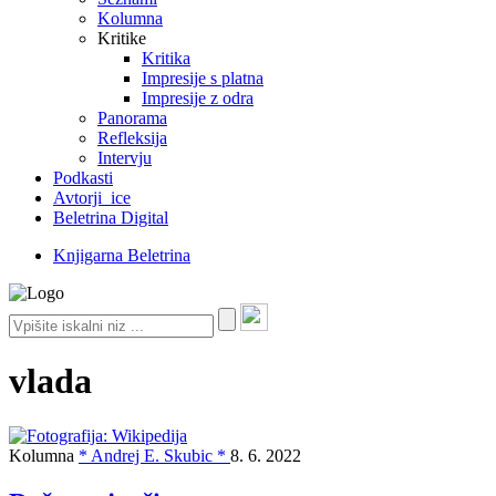
Kolumna
Kritike
Kritika
Impresije s platna
Impresije z odra
Panorama
Refleksija
Intervju
Podkasti
Avtorji_ice
Beletrina Digital
Knjigarna Beletrina
vlada
Kolumna
* Andrej E. Skubic *
8. 6. 2022