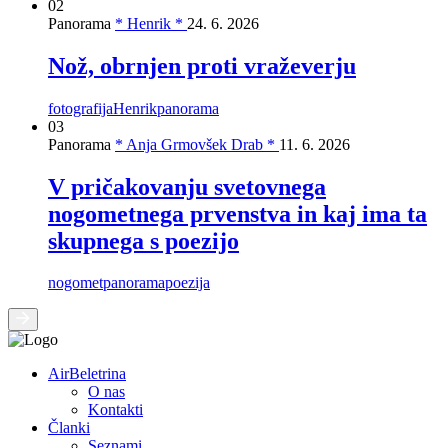
02
Panorama
* Henrik *
24. 6. 2026
Nož, obrnjen proti vraževerju
fotografija
Henrik
panorama
03
Panorama
* Anja Grmovšek Drab *
11. 6. 2026
V pričakovanju svetovnega
nogometnega prvenstva in kaj ima ta
skupnega s poezijo
nogomet
panorama
poezija
AirBeletrina
O nas
Kontakti
Članki
Seznami