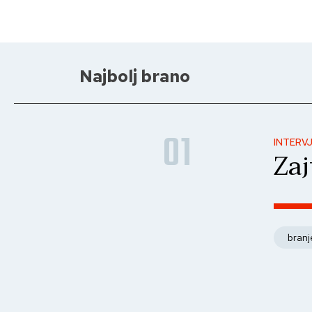
Najbolj brano
01
INTERV
Zaj
branj