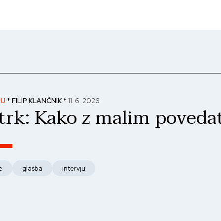
JU
* FILIP KLANČNIK *
11. 6. 2026
trk: Kako z malim povedat
e
glasba
intervju