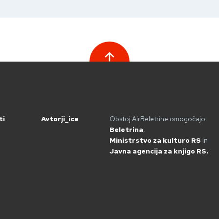
ti
Avtorji_ice
Obstoj AirBeletrine omogočajo
Beletrina
,
Ministrstvo za kulturo RS
in
Javna agencija za knjigo RS.