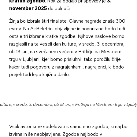
kratko zgodbo
. Rok za oddajo prispevkov je
3.
november 2025
do polnoči.
Žirija bo izbrala štiri finaliste. Glavna nagrada znaša 300
evrov. Na AirBeletrini objavljene in honorirane bodo tudi
ostale tri izbrane kratke zgodbe. Njihove naslove bomo
razglasili na ta veseli dan kulture, v sredo, 3. decembra,
ob 18. uri, na svečanem večeru v Pritličju na Mestnem
trgu v Ljubljani, kjer bomo prisluhnili tako poročilu žirije
kakor tudi pogovoru z nagrajenkami, nagrajenci, ki bodo
prejeli tudi lepo knjižno darilo.
ulture, v sredo, 3. decembra, ob 18. uri, v Pritličju na Mestnem trgu v Ljubl
Vsak avtor sme sodelovati s samo eno zgodbo, ki naj bo
izvirna in še neobjavljena. Zgodbe naj bodo v