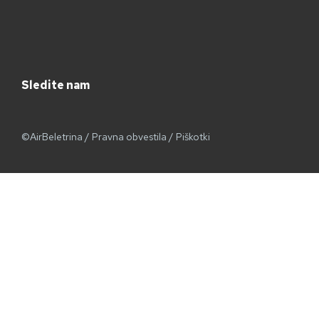
Sledite nam
©AirBeletrina
/
Pravna obvestila
/
Piškotki