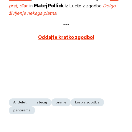
prst, dlan
in
Matej Pollick
iz Lucije z zgodbo
Dolgo
življenje nekega platna
.
***
Oddajte kratko zgodbo!
AirBeletrinin natečaj
branje
kratka zgodba
panorama