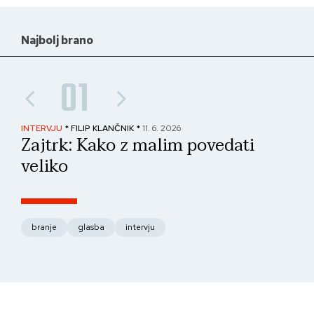
Najbolj brano
01
INTERVJU
* FILIP KLANČNIK *
11. 6. 2026
PAN
Zajtrk: Kako z malim povedati
No
veliko
fo
branje
glasba
intervju