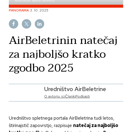
Ilustracija: Špela Jedretič
Skip
PANORAMA
3. 10. 2025
to
content
AirBeletrinin natečaj
za najboljšo kratko
zgodbo 2025
Uredništvo AirBeletrine
O avtorju_ici
Članki
Podkasti
Uredništvo spletnega portala AirBeletrina tudi letos,
štirinajstič zapovrstjo, razpisuje
natečaj za najboljšo