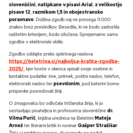
slovenščini
,
natipkane
v pisavi Arial
,
z velikostjo
pisave 12
,
razmikom 1,5 in obojestransko
poravnavo
. Dolžina zgodb naj ne presega 11.000
znakov brez presledkov. Besedila, ki ne bodo zadostila
naštetim kriterijem, bodo izločena. Sprejemamo samo
zgodbe v elektronski obliki.
Zgodbo oddajte preko spletnega naslova
https://beletrina.si/najboljsa-kratka-zgodba-
2025/
, kjer boste v okenca vpisali svoje osebne in
kontaktne podatke: ime, priimek, poštni naslov, telefon,
elektronski naslov ter
psevdonim
, pod katerim bomo
prispevke posredovali žiriji.
O zmagovalcu bo odločala tričlanska žirija, ki jo
sestavljajo pisateljica in profesorica slovenščine
dr.
Vilma Purič
, knjižna urednica na Beletrini
Mateja
Arnež
ter literarni kritik in novinar
Gašper Stražišar
.
Žirija si pridržuje pravico, da nagrade ne podeli.