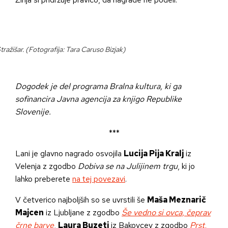
ražišar. (Fotografija: Tara Caruso Bizjak)
Dogodek je del programa Bralna kultura, ki ga
sofinancira Javna agencija za knjigo Republike
Slovenije.
***
Lani je glavno nagrado osvojila
Lucija Pija Kralj
iz
Velenja z zgodbo
Dobiva se na Julijinem trgu
, ki jo
lahko preberete
na tej povezavi
.
V četverico najboljših so se uvrstili še
Maša Meznarič
Majcen
iz Ljubljane z zgodbo
Še vedno si ovca, čeprav
črne barve
,
Laura Buzeti
iz Bakovcev z zgodbo
Prst,