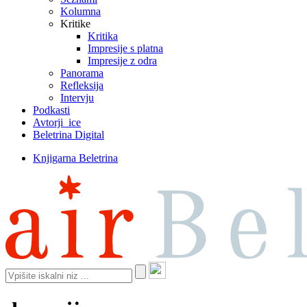
Kolumna
Kritike
Kritika
Impresije s platna
Impresije z odra
Panorama
Refleksija
Intervju
Podkasti
Avtorji_ice
Beletrina Digital
Knjigarna Beletrina