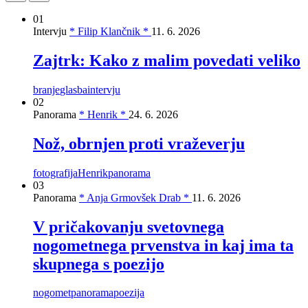
01
Intervju
* Filip Klančnik *
11. 6. 2026
Zajtrk: Kako z malim povedati veliko
branje
glasba
intervju
02
Panorama
* Henrik *
24. 6. 2026
Nož, obrnjen proti vraževerju
fotografija
Henrik
panorama
03
Panorama
* Anja Grmovšek Drab *
11. 6. 2026
V pričakovanju svetovnega
nogometnega prvenstva in kaj ima ta
skupnega s poezijo
nogomet
panorama
poezija