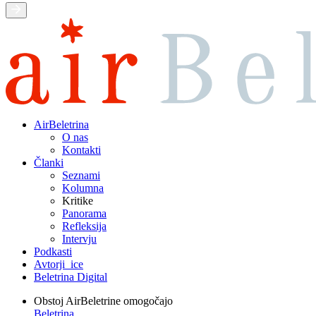
AirBeletrina
O nas
Kontakti
Članki
Seznami
Kolumna
Kritike
Panorama
Refleksija
Intervju
Podkasti
Avtorji_ice
Beletrina Digital
Obstoj AirBeletrine omogočajo
Beletrina
,