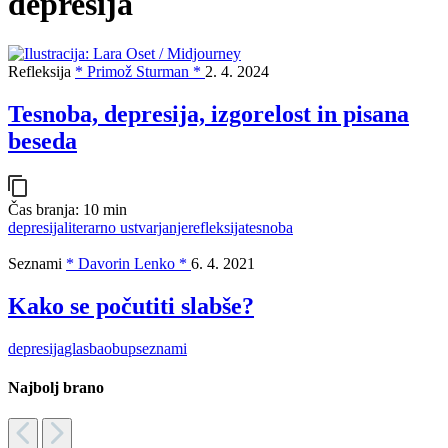
depresija
Refleksija
* Primož Sturman *
2. 4. 2024
Tesnoba, depresija, izgorelost in pisana
beseda
Čas branja:
10 min
depresija
literarno ustvarjanje
refleksija
tesnoba
Seznami
* Davorin Lenko *
6. 4. 2021
Kako se počutiti slabše?
depresija
glasba
obup
seznami
Najbolj brano