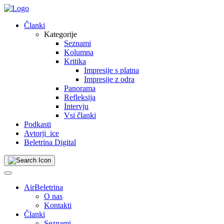
Skip
to
Članki
content
Kategorije
Seznami
Kolumna
Kritika
Impresije s platna
Impresije z odra
Panorama
Refleksija
Intervju
Vsi članki
Podkasti
Avtorji_ice
Beletrina Digital
AirBeletrina
O nas
Kontakti
Članki
Seznami